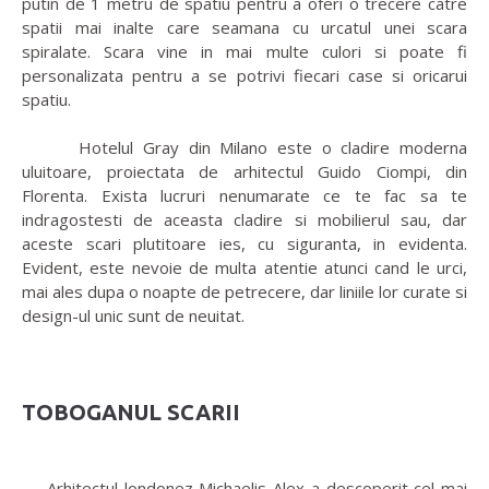
putin de 1 metru de spatiu pentru a oferi o trecere catre
spatii mai inalte care seamana cu urcatul unei scara
spiralate. Scara vine in mai multe culori si poate fi
personalizata pentru a se potrivi fiecari case si oricarui
spatiu.
Hotelul Gray din Milano este o cladire moderna
uluitoare, proiectata de arhitectul Guido Ciompi, din
Florenta. Exista lucruri nenumarate ce te fac sa te
indragostesti de aceasta cladire si mobilierul sau, dar
aceste scari plutitoare ies, cu siguranta, in evidenta.
Evident, este nevoie de multa atentie atunci cand le urci,
mai ales dupa o noapte de petrecere, dar liniile lor curate si
design-ul unic sunt de neuitat.
TOBOGANUL SCARII
Arhitectul londonez Michaelis Alex a descoperit cel mai