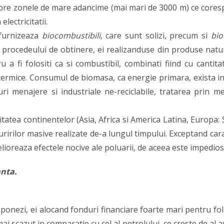
pre zonele de mare adancime (mai mari de 3000 m) ce corespun
lectricitatii.
furnizeaza
biocombustibili
, care sunt solizi, precum si
bio
 procedeului de obtinere, ei realizanduse din produse natural
a fi folositi ca si combustibil, combinati fiind cu cantitat
ermice. Consumul de biomasa, ca energie primara, exista in 
 menajere si industriale ne-reciclabile, tratarea prin me
atea continentelor (Asia, Africa si America Latina, Europa: 
uririlor masive realizate de-a lungul timpului. Exceptand car
melioreaza efectele nocive ale poluarii, de aceea este impedi
anta.
onezi, ei alocand fonduri financiare foarte mari pentru fol
i scazut in comparatie cu cel al petrolului, ce creste de al a