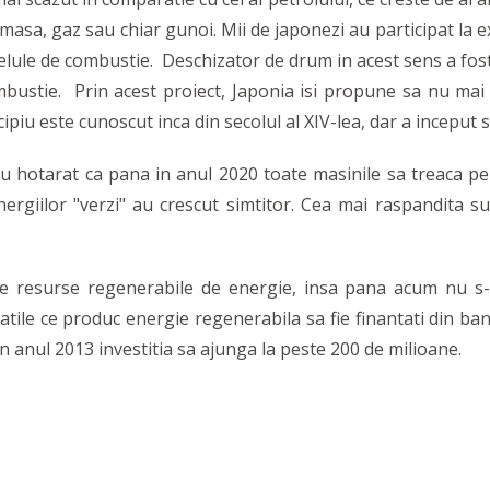
masa, gaz sau chiar gunoi. Mii de japonezi au participat la exp
lule de combustie. Deschizator de drum in acest sens a fost 
mbustie. Prin acest proiect, Japonia isi propune sa nu ma
cipiu este cunoscut inca din secolul al XIV-lea, dar a inceput sa
 hotarat ca pana in anul 2020 toate masinile sa treaca pe 
rgiilor "verzi" au crescut simtitor. Cea mai raspandita su
esurse regenerabile de energie, insa pana acum nu s-au 
etatile ce produc energie regenerabila sa fie finantati din b
in anul 2013 investitia sa ajunga la peste 200 de milioane.