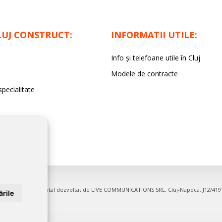
LUJ CONSTRUCT:
INFORMATII UTILE:
Info și telefoane utile în Cluj
Modele de contracte
specialitate
irme. Proiect digital dezvoltat de
LIVE COMMUNICATIONS SRL
, Cluj-Napoca, J12/41
rile