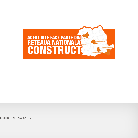
91/2006, RO19492087