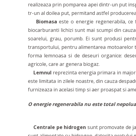
realizeaza prin pomparea apei dintr-un put ins
tr-un al doilea put, permitand astfel producerea e
Biomasa
este o energie regenerabila, ce 
biocarburanti lichizi sunt mai scumpi din cauza
soarelui, grau, porumb. Ei sunt produsi pentru 
transportului, pentru alimentarea motoarelor t
forma lemnoasa si de deseuri organice: deseuri
agricole, care ar genera biogaz.
Lemnul
reprezinta energia primara in majorit
este limitata in zilele noastre, din cauza despad
furnizeaza in acelasi timp si aer proaspat si a
O energie regenerabila nu este total nepolu
Centrale pe hidrogen
sunt promovate de jap
sunt alimentate cu hidrogen, datorita pretului ma