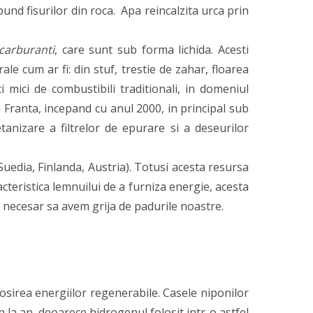
d fisurilor din roca. Apa reincalzita urca prin
carburanti
, care sunt sub forma lichida. Acesti
e cum ar fi: din stuf, trestie de zahar, floarea
i mici de combustibili traditionali, in domeniul
Franta, incepand cu anul 2000, in principal sub
tanizare a filtrelor de epurare si a deseurilor
Suedia, Finlanda, Austria). Totusi acesta resursa
acteristica lemnuilui de a furniza energie, acesta
os necesar sa avem grija de padurile noastre.
osirea energiilor regenerabile. Casele niponilor
n la an, deoarece hidrogenul folosit intr-o astfel