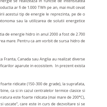
nergie se realizeaza in functie de intensitatea
productia ar fi de 1.000 TWh pe an, mai mult cevat
rii acestui tip de energie le reprezinta, pe de o
utonoma sau la utilizarea de solutii energetice
tia de energie hidro in anul 2000 a fost de 2.700
rea mare. Pentru ca am vorbit de sursa hidro de
 ca Franta, Canada sau Anglia au realizat diverse
icarilor aparute in ecosistem. In prezent exista
oarte ridicate (150-300 de grade), la suprafata,
ne, ca si in cazul centralelor termice clasice si
eratura este foarte ridicata (mai mare de 200°C),
si uscate", care este in curs de dezvoltare si se