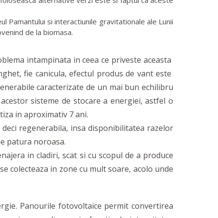
foloseasca alternative verzi este si faptul ca aceste
 Pamantului si interactiunile gravitationale ale Lunii
rovenind de la biomasa.
roblema intampinata in ceea ce priveste aceasta
nghet, fie canicula, efectul produs de vant este
egenerabile caracterizate de un mai bun echilibru
l acestor sisteme de stocare a energiei, astfel o
iza in aproximativ 7 ani.
deci regenerabila, insa disponibilitatea razelor
 de patura noroasa.
ajera in cladiri, scat si cu scopul de a produce
 se colecteaza in zone cu mult soare, acolo unde
ergie. Panourile fotovoltaice permit convertirea