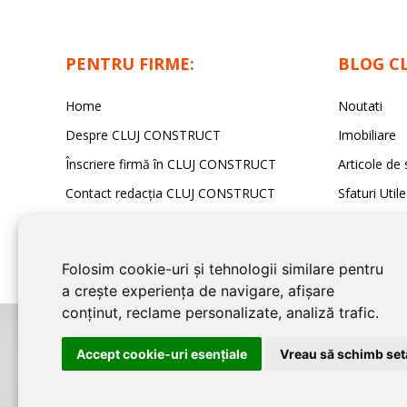
PENTRU FIRME:
BLOG C
Home
Noutati
Despre CLUJ CONSTRUCT
Imobiliare
Înscriere firmă în CLUJ CONSTRUCT
Articole de 
Contact redacția CLUJ CONSTRUCT
Sfaturi Utile
Folosim cookie-uri și tehnologii similare pentru
a crește experiența de navigare, afișare
conținut, reclame personalizate, analiză trafic.
©2026
CLUJ CONSTRUCT
este un serviciu de promovare online pentru f
Accept cookie-uri esenţiale
Vreau să schimb setă