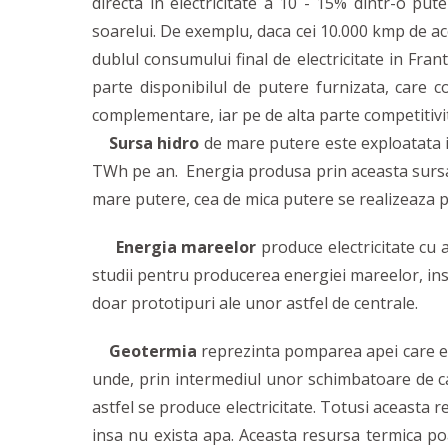
directa in electricitate a 10 - 15% dintr-o pu
soarelui. De exemplu, daca cei 10.000 kmp de acop
dublul consumului final de electricitate in Fran
parte disponibilul de putere furnizata, care c
complementare, iar pe de alta parte competitiv
Sursa hidro
de mare putere este exploatata in
TWh pe an. Energia produsa prin aceasta sursa 
mare putere, cea de mica putere se realizeaza pr
Energia mareelor
produce electricitate cu a
studii pentru producerea energiei mareelor, ins
doar prototipuri ale unor astfel de centrale.
Geotermia
reprezinta pomparea apei care est
unde, prin intermediul unor schimbatoare de cald
astfel se produce electricitate. Totusi aceasta 
insa nu exista apa. Aceasta resursa termica poat