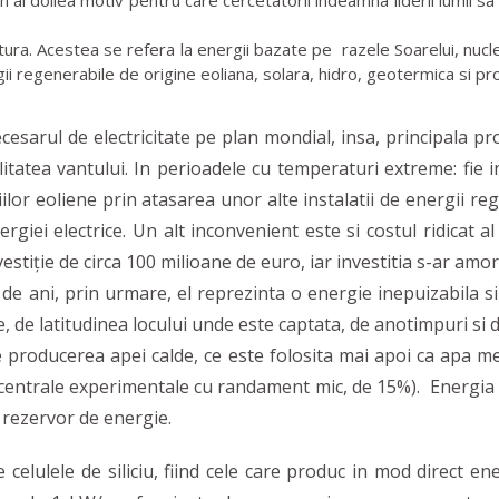
al doilea motiv pentru care cercetatorii indeamna liderii lumii sa 
a. Acestea se refera la energii bazate pe razele Soarelui, nucleul
gii regenerabile de origine eoliana, solara, hidro, geotermica si p
esarul de electricitate pe plan mondial, insa, principala p
itatea vantului. In perioadele cu temperaturi extreme: fie i
tiilor eoliene prin atasarea unor alte instalatii de energii r
giei electrice. Un alt inconvenient este si costul ridicat a
tiţie de circa 100 milioane de euro, iar investitia s-ar amort
e ani, prin urmare, el reprezinta o energie inepuizabila si 
te, de latitudinea locului unde este captata, de anotimpuri si
producerea apei calde, ce este folosita mai apoi ca apa men
n centrale experimentale cu randament mic, de 15%). Energia
 rezervor de energie.
celulele de siliciu, fiind cele care produc in mod direct en