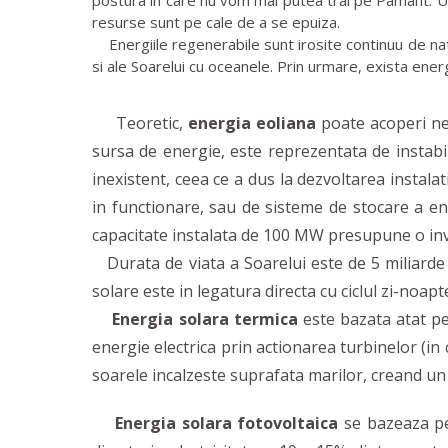
postura in care nu vom mai putea trai pe Pamant. Un 
resurse sunt pe cale de a se epuiza.
Energiile regenerabile sunt irosite continuu de natur
si ale Soarelui cu oceanele. Prin urmare, exista ener
Teoretic,
energia eoliana
poate acoperi nec
sursa de energie, este reprezentata de instabil
inexistent, ceea ce a dus la dezvoltarea instala
in functionare, sau de sisteme de stocare a ener
capacitate instalata de 100 MW presupune o inves
Durata de viata a Soarelui este de 5 miliarde d
solare este in legatura directa cu ciclul zi-noap
Energia solara termica
este bazata atat pe 
energie electrica prin actionarea turbinelor (i
soarele incalzeste suprafata marilor, creand un
Energia solara fotovoltaica
se bazeaza pe 