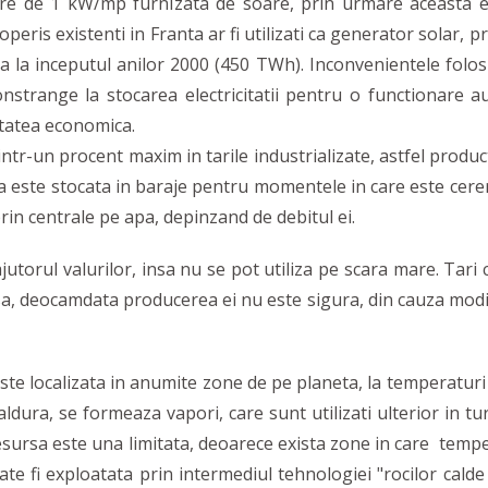
tere de 1 kW/mp furnizata de soare, prin urmare aceasta e
eris existenti in Franta ar fi utilizati ca generator solar, 
ta la inceputul anilor 2000 (450 TWh). Inconvenientele folosi
onstrange la stocarea electricitatii pentru o functionare a
itatea economica.
tr-un procent maxim in tarile industrializate, astfel produc
este stocata in baraje pentru momentele in care este cere
in centrale pe apa, depinzand de debitul ei.
jutorul valurilor, insa nu se pot utiliza pe scara mare. Tari
a, deocamdata producerea ei nu este sigura, din cauza modif
e localizata in anumite zone de pe planeta, la temperaturi f
ura, se formeaza vapori, care sunt utilizati ulterior in turbi
resursa este una limitata, deoarece exista zone in care temp
e fi exploatata prin intermediul tehnologiei "rocilor calde 