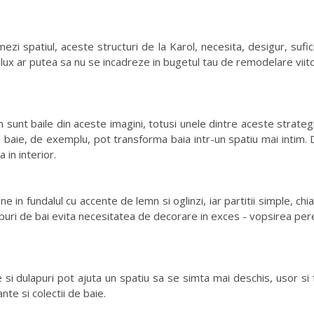
i spatiul, aceste structuri de la Karol, necesita, desigur, sufici
lux ar putea sa nu se incadreze in bugetul tau de remodelare viito
unt baile din aceste imagini, totusi unele dintre aceste strategii
zi de baie, de exemplu, pot transforma baia intr-un spatiu mai inti
in interior.
e in fundalul cu accente de lemn si oglinzi, iar partitii simple, chi
tipuri de bai evita necesitatea de decorare in exces - vopsirea pere
si dulapuri pot ajuta un spatiu sa se simta mai deschis, usor si 
nte si colectii de baie.