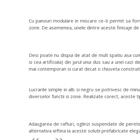
Cu panouri modulare in miscare ce-ti permit sa formez
zone. De asemenea, unele dintre aceste finisaje de 
Desi poate nu dispui de atat de mult spatiu asa cum s
si cea artificiala) din jurul unui dus sau a unei ca
mai contemporan si curat decat o chiuveta construita 
Lucrarile simple in alb si negru se potrivesc de minun
diverselor functii si zone. Realizate corect, aceste 
Adaugarea de rafturi, oglinzi suspendate de perete 
alternativa ieftina la aceste solutii prefabricate elega
< <
> >