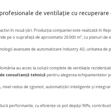
profesionale de ventilație cu recuperare
ctivi în nouă țări. Producția companiei este realizată în Rep
nde pe o suprafață de aproximativ 20.000 m², cu planuri de e
logii avansate de automatizare Industry 4.0, unitatea de p
 România au acces la soluții complete de ventilație rezidenți
i de consultanță tehnică
pentru alegerea echipamentelor po
, nivel redus de zgomot, automatizări inteligente și integrar
dură performante, cu eficiențe ce pot depăși 90%, contribuin