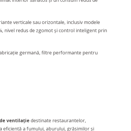
climat interior sănătos și un consum redus de
riante verticale sau orizontale, inclusiv modele
 nivel redus de zgomot și control inteligent prin
abricație germană, filtre performante pentru
de ventilație
destinate restaurantelor,
 eficientă a fumului, aburului, grăsimilor și