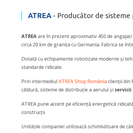
ATREA
- Producător de sisteme 
ATREA
are în prezent aproximativ 450 de angajați a
circa 20 km de granița cu Germania. Fabrica se înti
Dotată cu echipamente robotizate moderne și tehno
standarde ridicate.
Prin intermediul
ATREA Shop România
clienții din
căldură, sisteme de distribuție a aerului și
servici
ATREA pune accent pe eficiență energetică ridicată
construcții.
Unitățile companiei utilizează schimbătoare de căl