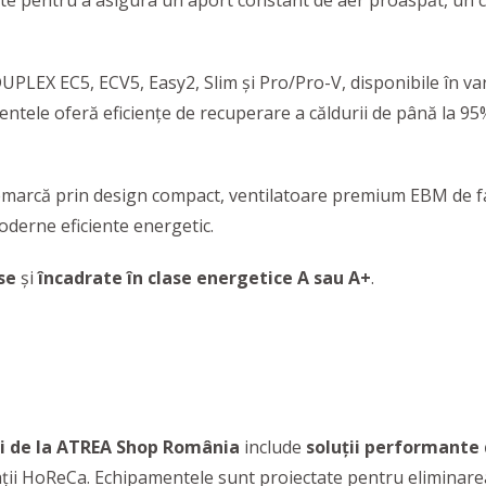
tate pentru a asigura un aport constant de aer proaspăt, un 
e DUPLEX EC5, ECV5, Easy2, Slim și Pro/Pro-V, disponibile în va
ele oferă eficiențe de recuperare a căldurii de până la 95%,
remarcă prin design compact, ventilatoare premium EBM de f
moderne eficiente energetic.
se
și
încadrate în clase energetice A sau A+
.
ii de la ATREA Shop România
include
soluții performante 
spații HoReCa. Echipamentele sunt proiectate pentru eliminarea