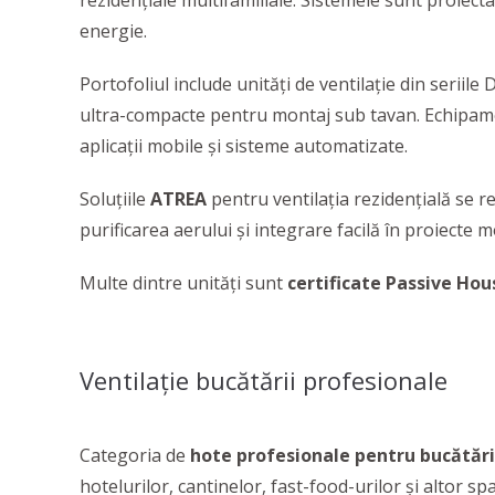
rezidențiale multifamiliale. Sistemele sunt proiec
energie.
Portofoliul include unități de ventilație din seriil
ultra-compacte pentru montaj sub tavan. Echipament
aplicații mobile și sisteme automatizate.
Soluțiile
ATREA
pentru ventilația rezidențială se 
purificarea aerului și integrare facilă în proiecte 
Multe dintre unități sunt
certificate Passive Hou
Ventilație bucătării profesionale
Categoria de
hote profesionale pentru bucătăr
hotelurilor, cantinelor, fast-food-urilor și altor 