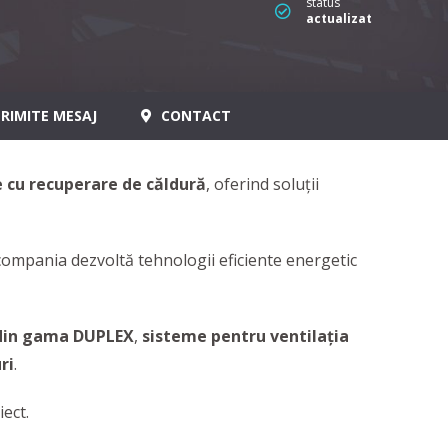
status
actualizat
RIMITE MESAJ
CONTACT
e cu recuperare de căldură
, oferind soluții
ompania dezvoltă tehnologii eficiente energetic
ă din gama DUPLEX
,
sisteme pentru ventilația
ri
.
iect.