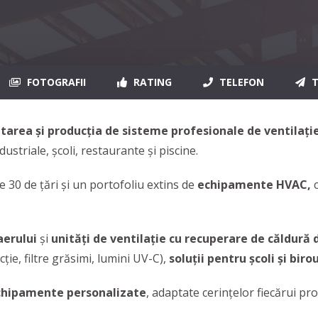
FOTOGRAFII
RATING
TELEFON
T
oltarea și producția de sisteme profesionale de ventilați
ustriale, școli, restaurante și piscine.
 30 de țări și un portofoliu extins de
echipamente HVAC,
c
aerului
și
unități de ventilație cu recuperare de căldur
ție, filtre grăsimi, lumini UV-C),
soluții pentru școli și birou
chipamente personalizate
, adaptate cerințelor fiecărui pro