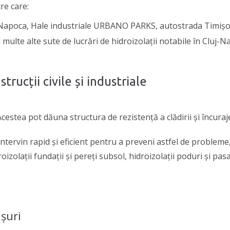
re care:
Napoca, Hale industriale URBANO PARKS, autostrada Timișoara
multe alte sute de lucrări de hidroizolații notabile în Cluj-N
strucții civile și industriale
cestea pot dăuna structura de rezistență a clădirii și încuraje
ntervin rapid și eficient pentru a preveni astfel de probleme, 
oizolații fundații și pereți subsol, hidroizolații poduri și pasa
ișuri