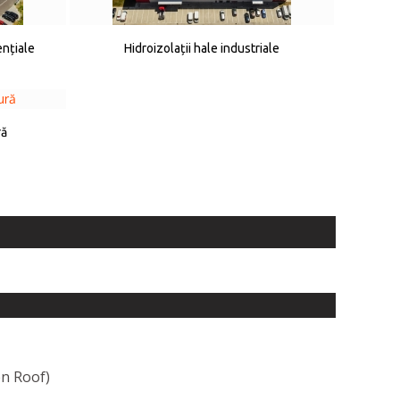
ențiale
Hidroizolații hale industriale
ră
en Roof)