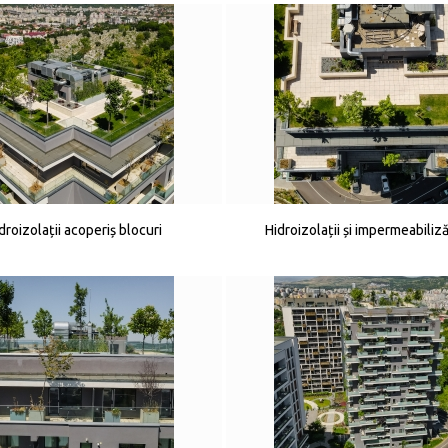
droizolații acoperiș blocuri
Hidroizolații și impermeabiliză