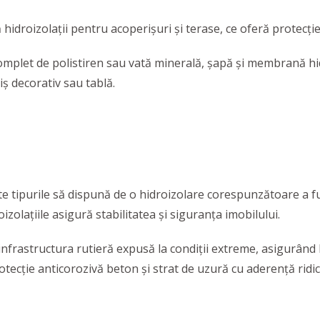
ă hidroizolații pentru acoperișuri și terase, ce oferă protecți
complet de polistiren sau vată minerală, șapă și membrană hi
ș decorativ sau tablă.
te tipurile să dispună de o hidroizolare corespunzătoare a fu
oizolațiile asigură stabilitatea și siguranța imobilului.
frastructura rutieră expusă la condiții extreme, asigurând h
otecție anticorozivă beton și strat de uzură cu aderență rid