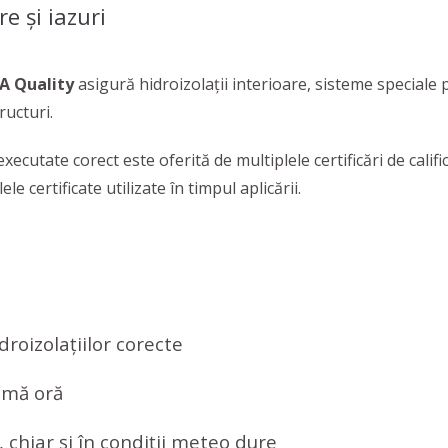
e și iazuri
A Quality
asigură hidroizolații interioare, sisteme speciale 
ructuri.
xecutate corect este oferită de multiplele certificări de cali
e certificate utilizate în timpul aplicării.
droizolațiilor corecte
timă oră
, chiar și în condiții meteo dure