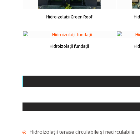
Hidroizolații Green Roof
Hid
Hidroizolații fundații
Hid
Hidroizolații terase circulabile și necirculabile