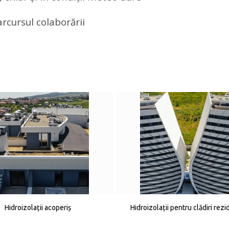
arcursul colaborării
Hidroizolații acoperiș
Hidroizolații pentru clădiri rezi