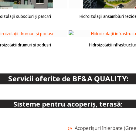
oizolații subsoluri și parcări
Hidroizolații ansambluri rezid
roizolații drumuri și podusri
Hidroizolații infrastructu
Servicii oferite de BF&A QUALITY:
Sisteme pentru acoperiș, terasă:
Acoperișuri înierbate (Gre