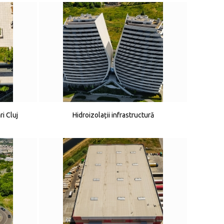
ri Cluj
Hidroizolații infrastructură