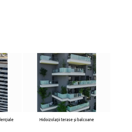
dențiale
Hidoizolații terase și balcoane