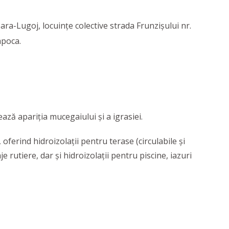
-Lugoj, locuințe colective strada Frunzișului nr.
apoca.
ază apariția mucegaiului și a igrasiei.
oferind hidroizolații pentru terase (circulabile și
je rutiere, dar și hidroizolații pentru piscine, iazuri