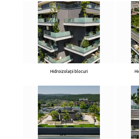
Hidroizolații blocuri
Hi