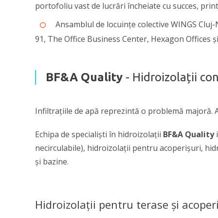
portofoliu vast de lucrări încheiate cu succes, print
Ansamblul de locuințe colective WINGS Cluj-
91, The Office Business Center, Hexagon Offices și 
BF&A Quality
- Hidroizolații con
Infiltrațiile de apă reprezintă o problemă majoră. A
Echipa de specialiști în hidroizolații
BF&A Quality
i
necirculabile), hidroizolații pentru acoperișuri, hidr
și bazine.
Hidroizolații pentru terase și acoper