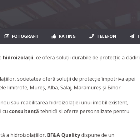
FOTOGRAFII
RATING
TELEFON
T
de
hidroizolații
, ce oferă soluții durabile de protecție a clădiril
țiilor, societatea oferă soluții de protecție împotriva apei
onele limitrofe, Mureș, Alba, Sălaj, Maramureș și Bihor.
nou sau reabilitarea hidroizolației unui imobil existent,
ăi cu
consultanță
tehnică și oferte personalizate pentru
 a hidroizolațiilor,
BF&A Quality
dispune de un