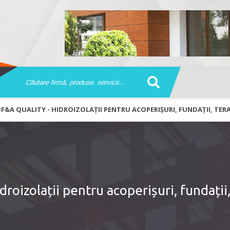
BF&A QUALITY - HIDROIZOLAȚII PENTRU ACOPERIȘURI, FUNDAȚII, TERAS
roizolații pentru acoperișuri, fundații,