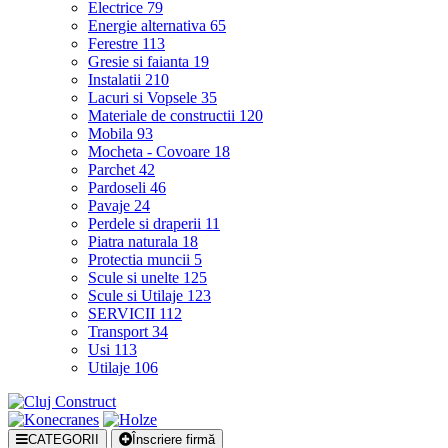
Electrice
79
Energie alternativa
65
Ferestre
113
Gresie si faianta
19
Instalatii
210
Lacuri si Vopsele
35
Materiale de constructii
120
Mobila
93
Mocheta - Covoare
18
Parchet
42
Pardoseli
46
Pavaje
24
Perdele si draperii
11
Piatra naturala
18
Protectia muncii
5
Scule si unelte
125
Scule si Utilaje
123
SERVICII
112
Transport
34
Usi
113
Utilaje
106
CATEGORII
Înscriere firmă