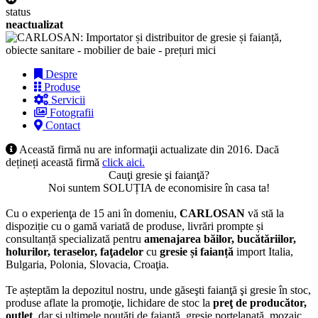
status
neactualizat
Despre
Produse
Servicii
Fotografii
Contact
Această firmă nu are informaţii actualizate din 2016. Dacă
dețineți această firmă
click aici.
Cauţi gresie şi faianţă?
Noi suntem SOLUȚIA de economisire în casa ta!
Cu o experienţa de 15 ani în domeniu,
CARLOSAN
vă stă la
dispoziție cu o gamă variată de produse, livrări prompte și
consultanță specializată pentru
amenajarea băilor, bucătăriilor,
holurilor, teraselor, faţadelor
cu
gresie și faianță
import Italia,
Bulgaria, Polonia, Slovacia, Croaţia.
Te așteptăm la depozitul nostru, unde găseşti faianţă şi gresie în stoc,
produse aflate la promoţie, lichidare de stoc la
preţ de producător,
outlet
, dar și ultimele noutăţi de faianţă, gresie porțelanată, mozaic