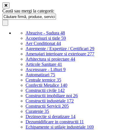
Caută sau mergi la categorii:
Abrazive - Sudura
48
Acoperisuri si tigle
59
Aer Conditionat
44
Agremente / Expertize / Certificari
29
Amenajari interioare si exterioare
277
Arhitectura si proiectare
44
Articole Sanitare
41
Ascensoare - Lifturi
9
Automatizari
75
Centrale termice
35
Confectii Metalice
140
Constructii civile
142
Constructii imobiliare noi
26
Constructii industriale
172
Constructii Servicii
205
Curatenie
35
Dezinsectie si deratizare
14
Dezumidificare in constructii
11
Echipamente si utilaje industriale
169