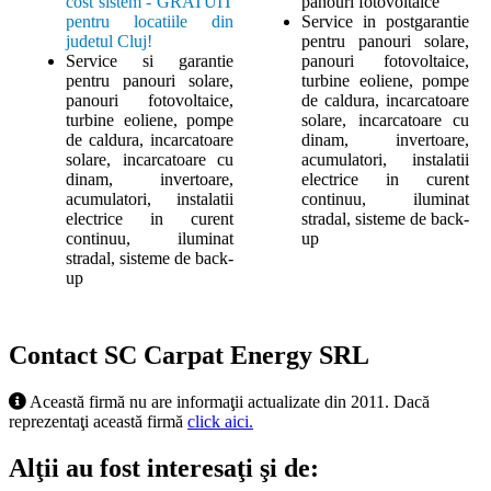
cost sistem - GRATUIT
panouri fotovoltaice
pentru locatiile din
Service in postgarantie
judetul Cluj!
pentru panouri solare,
Service si garantie
panouri fotovoltaice,
pentru panouri solare,
turbine eoliene, pompe
panouri fotovoltaice,
de caldura, incarcatoare
turbine eoliene, pompe
solare, incarcatoare cu
de caldura, incarcatoare
dinam, invertoare,
solare, incarcatoare cu
acumulatori, instalatii
dinam, invertoare,
electrice in curent
acumulatori, instalatii
continuu, iluminat
electrice in curent
stradal, sisteme de back-
continuu, iluminat
up
stradal, sisteme de back-
up
Contact SC Carpat Energy SRL
Această firmă nu are informaţii actualizate din 2011. Dacă
reprezentaţi această firmă
click aici.
Alţii au fost interesaţi şi de: