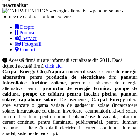
neactualizat
Despre
Produse
Servicii
Fotografii
Contact
Această firmă nu are informaţii actualizate din 2011. Dacă
dețineți această firmă
click aici.
Carpat Energy Cluj-Napoca
comercializeaza sisteme de
energie
alternativa
pentru
productia de electricitate
din:
panouri
fotovoltaice
,
turbine eoliene
, precum si sisteme de energie
alternativa pentru
productia de energie termica
:
pompe de
caldura
,
pompe de caldura pentru incalzit piscina
,
panouri
solare
,
captatoare solare
. De asemenea,
Carpat Energy
ofera
spre vanzare o gama variata de gadget-uri solare (incarcatoare
solare, incarcatoare cu dinam, invertoare, acumulatori), kit-uri solare
in curent continuu pentru iluminat cabane/case de vacanta, kit-uri in
curent continuu pentru iluminatul public/stradal, pentru iluminat
reclame si altele (instalatii electrice in curent continuu, iluminat
stradal, sisteme de back-up).