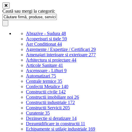
Caută sau mergi la categorii:
Abrazive - Sudura
48
Acoperisuri si tigle
59
Aer Conditionat
44
Agremente / Expertize / Certificari
29
Amenajari interioare si exterioare
277
Arhitectura si proiectare
44
Articole Sanitare
41
Ascensoare - Lifturi
9
Automatizari
75
Centrale termice
35
Confectii Metalice
140
Constructii civile
142
Constructii imobiliare noi
26
Constructii industriale
172
Constructii Servicii
205
Curatenie
35
Dezinsectie si deratizare
14
Dezumidificare in constructii
11
Echipamente si utilaje industriale
169