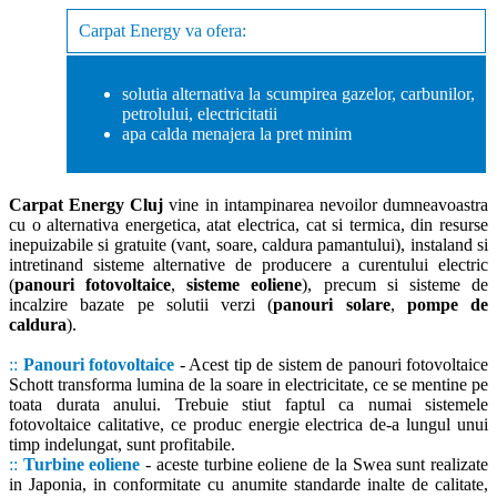
Carpat Energy va ofera:
solutia alternativa la scumpirea gazelor, carbunilor,
petrolului, electricitatii
apa calda menajera la pret minim
Carpat Energy Cluj
vine in intampinarea nevoilor dumneavoastra
cu o alternativa energetica, atat electrica, cat si termica, din resurse
inepuizabile si gratuite (vant, soare, caldura pamantului), instaland si
intretinand sisteme alternative de producere a curentului electric
(
panouri fotovoltaice
,
sisteme eoliene
), precum si sisteme de
incalzire bazate pe solutii verzi (
panouri solare
,
pompe de
caldura
).
::
Panouri fotovoltaice
- Acest tip de sistem de panouri fotovoltaice
Schott transforma lumina de la soare in electricitate, ce se mentine pe
toata durata anului. Trebuie stiut faptul ca numai sistemele
fotovoltaice calitative, ce produc energie electrica de-a lungul unui
timp indelungat, sunt profitabile.
::
Turbine eoliene
- aceste turbine eoliene de la Swea sunt realizate
in Japonia, in conformitate cu anumite standarde inalte de calitate,