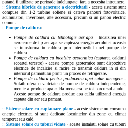
putand fi utilizate pe perioade indelungate, fara a necesita intretinere.
::
Sisteme hibride de generare a electricitatii
- aceste sisteme sunt
compuse din 1-2 turbine eoliene si cateva panouri fotovoltaice,
acumulatori, invertoare, alte accesorii, precum si un panou electric
comun.
::
Pompe de caldura
:
Pompe de caldura cu tehnologie aer-apa
- Incalzirea unei
aeroterme de tip aer-apa se capteaza energia aerului si aceasta
se transforma in caldura prin intermediul unei pompe de
caldura.
Pompe de caldura cu incalzire geotermica
(captarea caldurii
scoartei terestre) - aceste pompe geotermice sunt dispozitive
electrice de incalzire si racire ce transmit caldura in si din
interiorul pamantului printr-un proces de refrigerare.
Pompe de caldura pentru producerea apei calde menajere
-
Sofath ofera o varietate de pompe de caldura independente,
menite a produce apa calda menajera pe tot parcursul anului.
Aceste pompe de caldura produc apa calda utilizand energia
captata din aer sau pamant.
::
Sisteme solare cu captatoare plane
- aceste sisteme nu consuma
energie electrica si sunt dedicate locuintelor din zone cu climat
temperat sau cald.
::
Sisteme solare cu tuburi vidate
- aceste instalatii solare cu tuburi