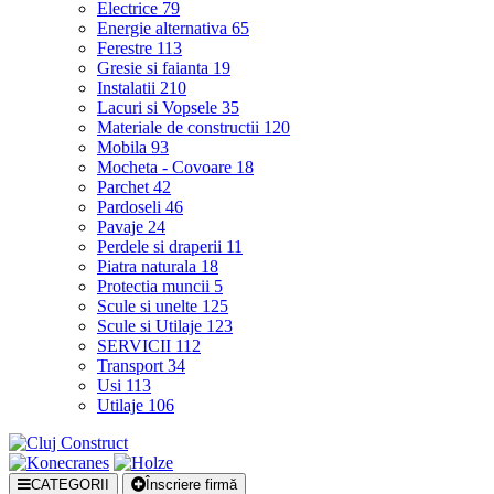
Electrice
79
Energie alternativa
65
Ferestre
113
Gresie si faianta
19
Instalatii
210
Lacuri si Vopsele
35
Materiale de constructii
120
Mobila
93
Mocheta - Covoare
18
Parchet
42
Pardoseli
46
Pavaje
24
Perdele si draperii
11
Piatra naturala
18
Protectia muncii
5
Scule si unelte
125
Scule si Utilaje
123
SERVICII
112
Transport
34
Usi
113
Utilaje
106
CATEGORII
Înscriere firmă