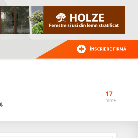
ÎNSCRIERE FIRMĂ
17
firme
j.