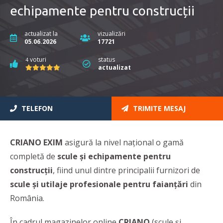
echipamente pentru construcții
actualizat la
vizualizări
05.06.2026
17721
voturi
status
4
actualizat
TELEFON
TRIMITE MESAJ
CRIANO EXIM
asigură la nivel național o gamă
completă de
scule și echipamente pentru
construcții
, fiind
unul dintre principalii furnizori de
scule și utilaje profesionale
pentru faianțări
din
România.
În cadrul magazinelor online
CRIANO
(scule și