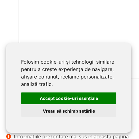
Folosim cookie-uri și tehnologii similare
pentru a crește experiența de navigare,
afișare conținut, reclame personalizate,
analiză trafic.
Accept cookie-uri esenţiale
https://www.criano.com
Website:
Vreau să schimb setările
Informaţiile prezentate mai sus în această pagină