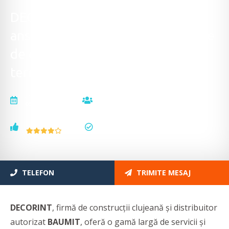
DECORINT - Construcții
ansambluri rezidențiale, materiale
de construcții și sisteme
termoizolante
actualizat la
vizualizări
05.12.2025
33366
voturi
status
17
actualizat
TELEFON
TRIMITE MESAJ
DECORINT
, firmă de construcții clujeană și distribuitor
autorizat
BAUMIT
, oferă o gamă largă de servicii și