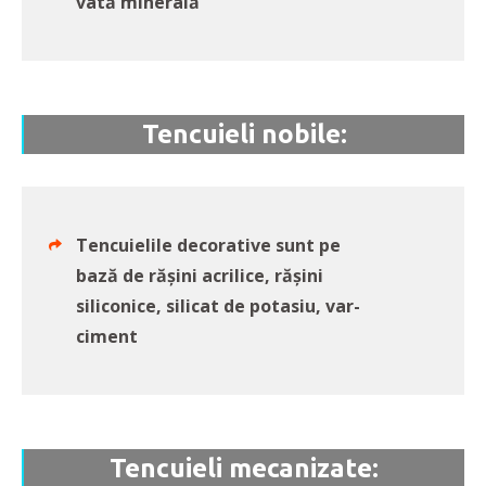
vată minerală
Tencuieli nobile:
Tencuielile decorative sunt pe
bază de răşini acrilice, răşini
siliconice, silicat de potasiu, var-
ciment
Tencuieli mecanizate: