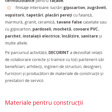
termoizolante
pentru
fațade
;
finisaje interioare: lucrări
gipscarton
,
zugrăveli
,
vopsitorii
,
tapetări
,
placări pereţi
cu faianță,
marmură, granit, ceramică,
tavane false
casetate sau
cu gipscarton,
pardoseli
,
mochetă
,
covoare PVC
,
parchet
,
instalaţii
electrice
,
încălzire
,
sanitare
şi
multe altele.
Pe parcursul activității,
DECORINT
a dezvoltat relații
de colaborare corecte și trainice cu toți partenerii săi:
beneficiari, arhitecți, ingineri de structuri, designeri,
furnizori și producători de materiale de construcții şi
prestatori de servicii.
Materiale pentru construcţii