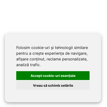
Folosim cookie-uri și tehnologii similare
pentru a crește experiența de navigare,
afișare conținut, reclame personalizate,
analiză trafic.
Accept cookie-uri esenţiale
https://www.decorint.ro/
Website:
Vreau să schimb setările