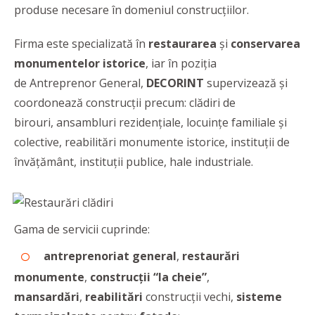
produse necesare în domeniul construcțiilor.
Firma este specializată în
restaurarea
și
conservarea
monumentelor istorice
, iar în poziția
de Antreprenor General,
DECORINT
supervizează și
coordonează construcții precum: clădiri de
birouri, ansambluri rezidențiale, locuințe familiale și
colective, reabilitări monumente istorice, instituții de
învățământ, instituții publice, hale industriale.
Gama de servicii cuprinde:
antreprenoriat general
,
restaurări
monumente
,
construcţii “la cheie”
,
mansardări
,
reabilitări
construcţii vechi,
sisteme