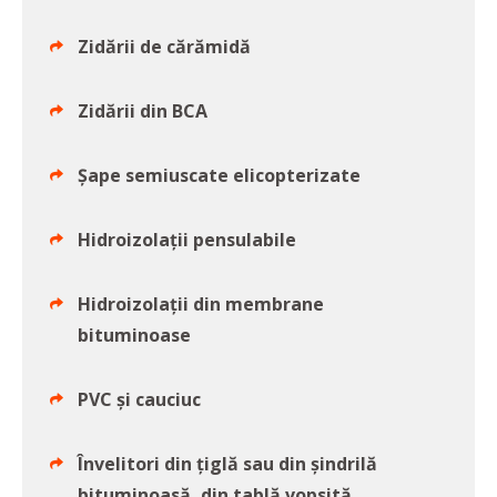
Zidării de cărămidă
Zidării din BCA
Șape semiuscate elicopterizate
Hidroizolații pensulabile
Hidroizolații din membrane
bituminoase
PVC și cauciuc
Învelitori din țiglă sau din șindrilă
bituminoasă, din tablă vopsită,