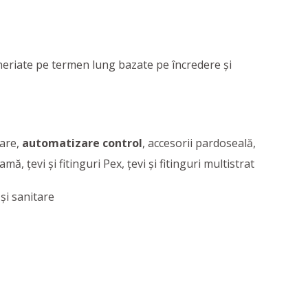
neriate pe termen lung bazate pe încredere şi
oare,
automatizare control
, accesorii pardoseală,
amă, ţevi și fitinguri Pex, ţevi și fitinguri multistrat