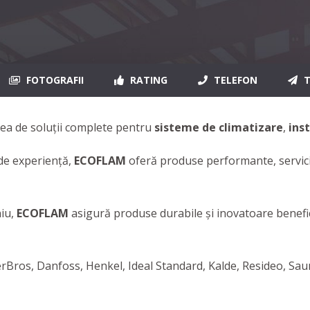
FOTOGRAFII
RATING
TELEFON
T
rea de soluții complete pentru
sisteme de climatizare
,
ins
 de experiență,
ECOFLAM
oferă produse performante, servicii
niu,
ECOFLAM
asigură produse durabile și inovatoare benefic
rBros, Danfoss, Henkel, Ideal Standard, Kalde, Resideo, Sau