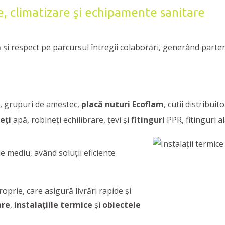
ire, climatizare şi echipamente sanitare
 şi respect pe parcursul întregii colaborări, generând parte
, grupuri de amestec,
placă nuturi Ecoflam
, cutii distribuit
eți
apă, robineți echilibrare, ţevi și
fitinguri
PPR, fitinguri al
 mediu, având soluții eficiente
roprie, care asigură livrări rapide și
are
,
instalațiile termice
și
obiectele