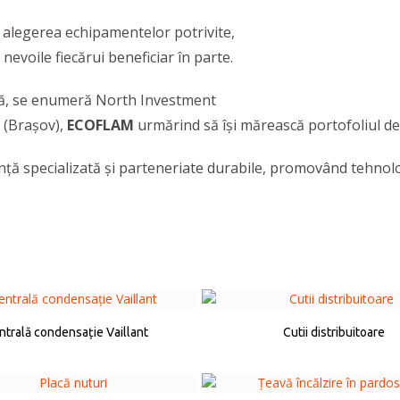
 alegerea echipamentelor potrivite,
nevoile fiecărui beneficiar în parte.
irmă, se enumeră North Investment
 (Braşov),
ECOFLAM
urmărind să îşi mărească portofoliul d
nță specializată și parteneriate durabile, promovând tehnolo
ntrală condensație Vaillant
Cutii distribuitoare