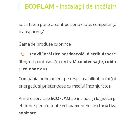
ECOFLAM
- Instalaţii de încălz
Societatea pune accent pe seriozitate, competenţă
transparenţă.
Gama de produse cuprinde:
ţeavă încălzire pardoseală
,
distribuitoare
fitinguri pardoseală,
centrală condensație
,
robin
şi
coloane duș
.
Compania pune accent pe responsabilitatea față de
energetic și prietenoase cu mediul înconjurător.
Printre serviciile
ECOFLAM
se include și logistica p
eficiente pentru toate echipamentele de
climatiz
sanitare
.