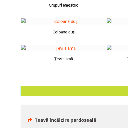
Grupuri amestec
Coloane duș
Țevi alamă
Țeavă încălzire pardoseală