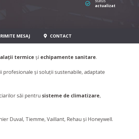
status
actualizat
RIMITE MESAJ
CONTACT
talații termice
și
echipamente sanitare
.
 profesionale și soluții sustenabile, adaptate
iarilor săi pentru
sisteme de climatizare
,
nier Duval, Tiemme, Vaillant, Rehau şi Honeywell.