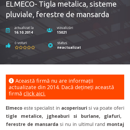
ELMECO- Tigla metalica, sisteme
pluviale, ferestre de mansarda
actualizat la
vizualizări
16.10.2014
15021
voturi
status
0
neactualizat
Această firmă nu are informaţii
actualizate din 2014. Dacă dețineți această
firmă
click aici.
Elmeco
este specialist in
acoperisuri
si va poate oferi
tigle metalice, jgheaburi si burlane, glafuri,
ferestre de mansarda
si nu in ultimul rand
montaj