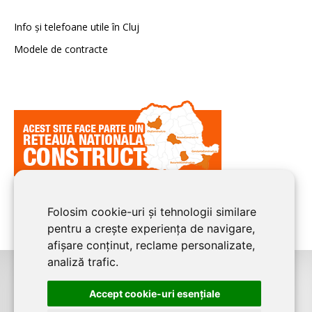
Info și telefoane utile în Cluj
Modele de contracte
Folosim cookie-uri și tehnologii similare
pentru a crește experiența de navigare,
afișare conținut, reclame personalizate,
analiză trafic.
©2026
CLUJ CONSTRUCT
este un serviciu de promovare online pentru
Accept cookie-uri esenţiale
firme. Proiect digital dezvoltat de
LIVE COMMUNICATIONS SRL
, Cluj-Napoca,