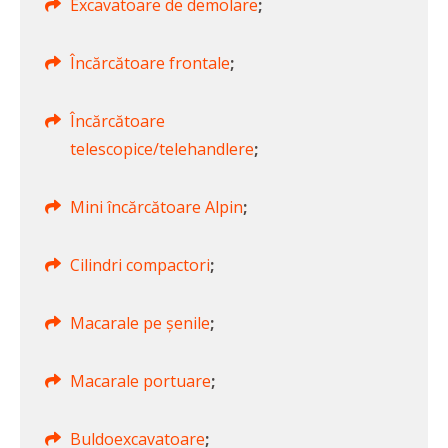
Excavatoare de demolare
;
Încărcătoare frontale
;
Încărcătoare
telescopice/telehandlere
;
Mini încărcătoare Alpin
;
Cilindri compactori
;
Macarale pe șenile
;
Macarale portuare
;
Buldoexcavatoare
;