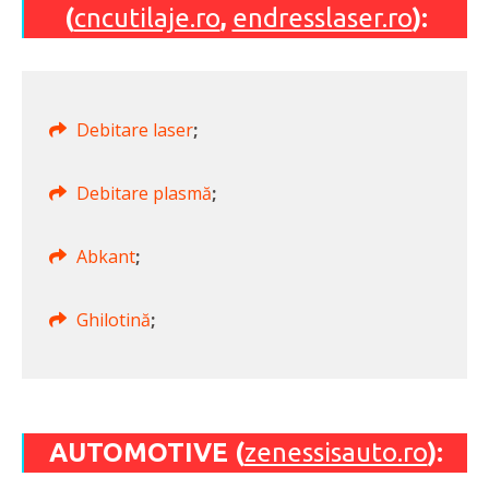
(
cncutilaje.ro
,
endresslaser.ro
):
Debitare laser
;
Debitare plasmă
;
Abkant
;
Ghilotină
;
AUTOMOTIVE (
zenessisauto.ro
):