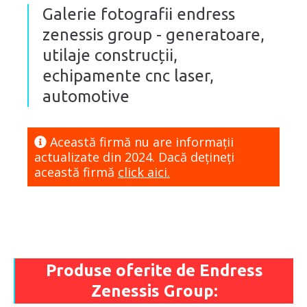
Galerie fotografii endress
zenessis group - generatoare,
utilaje construcții,
echipamente cnc laser,
automotive
Această firmă nu are informaţii
actualizate din 2024. Dacă dețineți
această firmă
click aici.
Produse oferite de Endress
Zenessis Group: