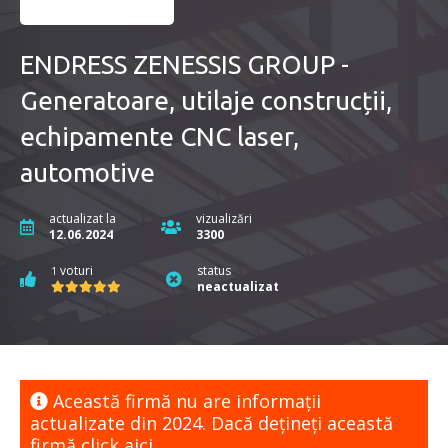
ENDRESS ZENESSIS GROUP -
Generatoare, utilaje construcții,
echipamente CNC laser,
automotive
actualizat la
vizualizări
12.06.2024
3300
voturi
status
1
neactualizat
Această firmă nu are informaţii
actualizate din 2024. Dacă dețineți această
firmă
click aici.