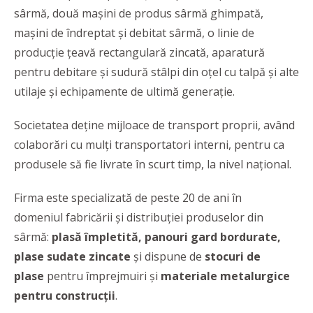
sârmă, două maşini de produs sârmă ghimpată,
maşini de îndreptat şi debitat sârmă, o linie de
producție țeavă rectangulară zincată, aparatură
pentru debitare şi sudură stâlpi din oţel cu talpă și alte
utilaje și echipamente de ultimă generație.
Societatea deține mijloace de transport proprii, având
colaborări cu mulți transportatori interni, pentru ca
produsele să fie livrate în scurt timp, la nivel național.
Firma este specializată de peste 20 de ani în
domeniul fabricării și distribuției produselor din
sârmă:
plasă împletită, panouri gard bordurate,
plase sudate zincate
și dispune de
stocuri de
plase
pentru împrejmuiri și
materiale metalurgice
pentru construcții
.