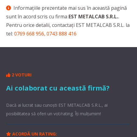
Informaţiile prezentate mai sus în această pagină
sunt în acord scris cu firma
EST METALCAB S.R.L.
.
Pentru orice detalii, contactaţi EST METALCAB S.R.L. la
tel:
0769 668 956, 0743 888 416
2 VOTURI
Ai colaborat cu această firmă?
Dacă ai lucrat sau cunoşti EST METALCAB S.R.L., ai
posibilitatea să oferi un vot/rating. Îți mulțumim!
ACORDĂ UN RATING: