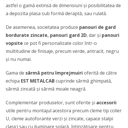
astfel o gamă extinsă de dimensiuni și posibilitatea de
a depozita plasa sub formă deraptă, sau rulată.
De asemenea, societatea produce
panouri de gard
bordurate zincate, panouri gard 2D
, dar și
panouri
vopsite
ce pot fi personalizate color într-o
multitudine de finisaje, precum verde, antracit, negru
și nu numai.
Gama de
sârmă petru împrejmuiri
oferită de către
echipa
EST METALCAB
cuprinde sârmă ghimpată,
sârmă zincată și sârmă moale neagră.
Complementar produselor, sunt oferite și
accesorii
utile pentru montajul acestora precum cleme tip colier
U, cleme autoforante verzi și zincate, capace stalpi
clasici sau cu iluminare solară, întinzătoare pentru