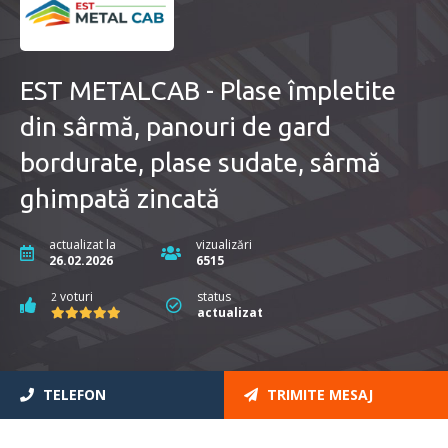
EST METALCAB - Plase împletite
din sârmă, panouri de gard
bordurate, plase sudate, sârmă
ghimpată zincată
actualizat la
vizualizări
26.02.2026
6515
voturi
status
2
actualizat
TELEFON
TRIMITE MESAJ