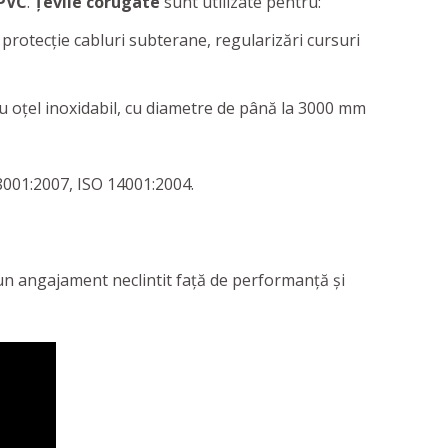
 PVC
.
Țevile corugate
sunt utilizate pentru:
, protecție cabluri subterane, regularizări cursuri
u oțel inoxidabil, cu diametre de până la 3000 mm
001:2007, ISO 14001:2004.
un angajament neclintit faţă de performanţă şi