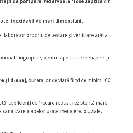
stații de pompare
,
rezervoare
/
fose
septice
din
oțel inoxidabil de mari dimensiuni.
, laborator propriu de testare şi verificare atât a
tațională îngropate, pentru ape uzate menajere și
e și drenaj
, durata lor de viață fiind de minim 100
ută, coeficienți de frecare reduși, rezistență mare
de canalizare a apelor uzate menajere, pluviale,