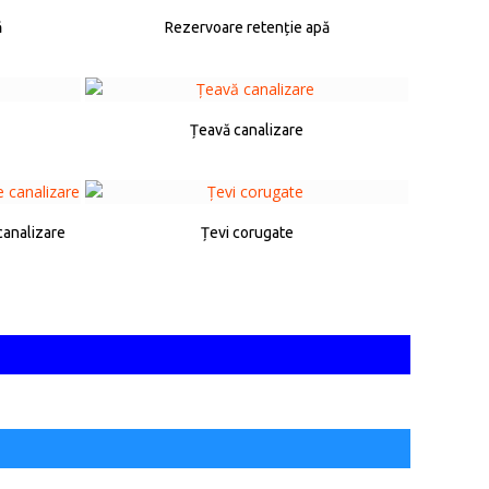
ă
Rezervoare retenție apă
Țeavă canalizare
canalizare
Țevi corugate