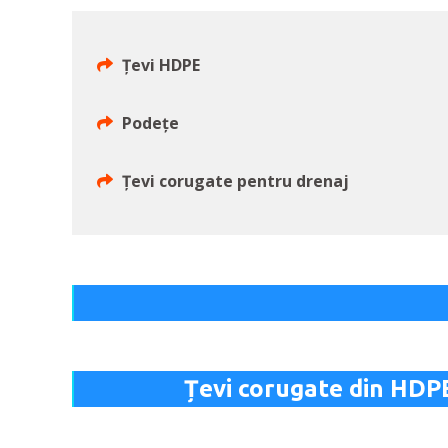
Țevi HDPE
Podețe
Țevi corugate pentru drenaj
Țevi corugate din H