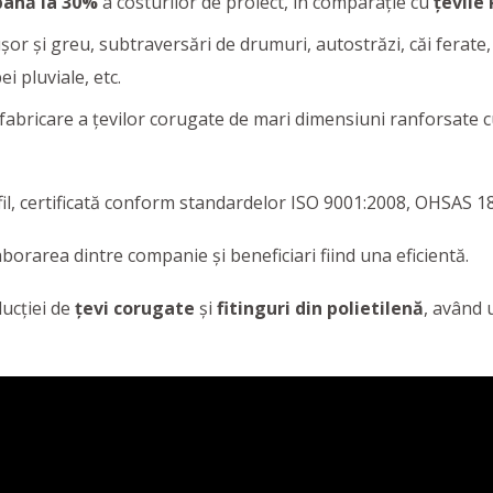
până la 30%
a costurilor de proiect, în comparație cu
țevile
ușor și greu, subtraversări de drumuri, autostrăzi, căi ferate
i pluviale, etc.
fabricare a țevilor corugate de mari dimensiuni ranforsate c
, certificată conform standardelor ISO 9001:2008, OHSAS 18
aborarea dintre companie şi beneficiari fiind una eficientă.
ucţiei de
țevi corugate
și
fitinguri din polietilenă
, având 