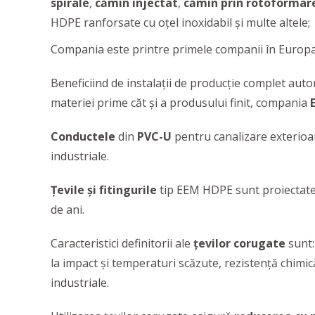
spirale
,
cămin injectat
,
cămin prin rotoformar
HDPE ranforsate cu oțel inoxidabil și multe altele;
Compania este printre primele companii în Europa
Beneficiind de instalaţii de producţie complet auto
materiei prime căt şi a produsului finit, compania
Conductele
din
PVC-U
pentru canalizare exterioar
industriale.
Țevile și fitingurile
tip EEM HDPE sunt proiectat
de ani.
Caracteristici definitorii ale
țevilor corugate
sunt:
la impact și temperaturi scăzute, rezistență chimic
industriale.