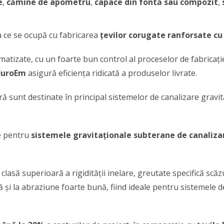
e
,
cămine de apometru
,
capace din fontă sau compozit
,
 ce se ocupă cu fabricarea
țevilor corugate ranforsate cu 
matizate, cu un foarte bun control al proceselor de fabricaţie
EuroEm
asigură eficienţa ridicată a produselor livrate.
ă sunt destinate în principal sistemelor de canalizare gravi
e pentru
sistemele gravitaționale subterane de canalizar
 clasă superioară a rigidității inelare, greutate specifică scăz
ă și la abraziune foarte bună, fiind ideale pentru sistemele 