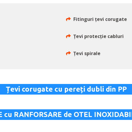
Fitinguri țevi corugate
Țevi protecție cabluri
Țevi spirale
Țevi corugate cu pereți dubli din PP
DPE cu RANFORSARE de OTEL INOXIDAB