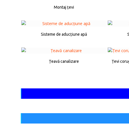
Montaj țevi
Sisteme de aducțiune apă
Țeavă canalizare
Țevi coru