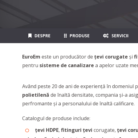
DESPRE
PRODUSE
SERVICII
EuroEm
este un producător de
țevi corugate
și
f
pentru
sisteme de canalizare
a apelor uzate mena
Având peste 20 de ani de experiență în domeniul pr
polietilenă
de înaltă densitate, compania și-a asi
perfromante și a personalului de înaltă calificare.
Catalogul de produse include:
țevi HDPE
,
fitinguri țevi
corugate,
țevi co