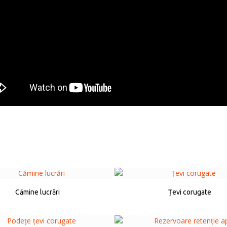
Cămine lucrări
Țevi corugate