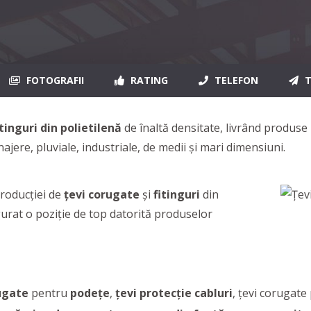
FOTOGRAFII
RATING
TELEFON
T
itinguri din polietilenă
de înaltă densitate, livrând produse 
jere, pluviale, industriale, de medii și mari dimensiuni.
oducţiei de
țevi corugate
și
fitinguri
din
gurat o poziție de top datorită produselor
rugate
pentru
podețe
,
țevi protecție cabluri
, țevi corugate