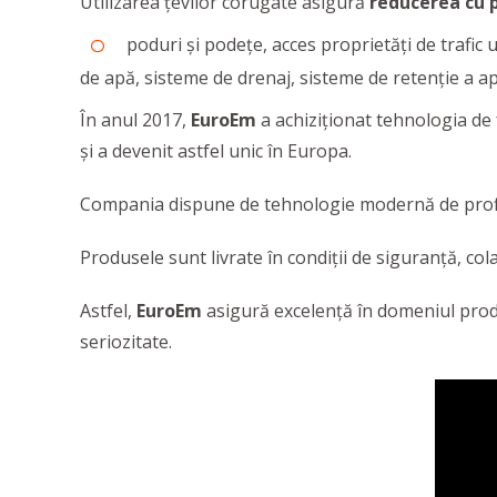
Utilizarea țevilor corugate asigură
reducerea cu 
poduri și podețe, acces proprietăți de trafic 
de apă, sisteme de drenaj, sisteme de retenție a ape
În anul 2017,
EuroEm
a achiziționat tehnologia de 
și a devenit astfel unic în Europa.
Compania dispune de tehnologie modernă de profil
Produsele sunt livrate în condiții de siguranță, col
Astfel,
EuroEm
asigură excelenţă în domeniul prod
seriozitate.