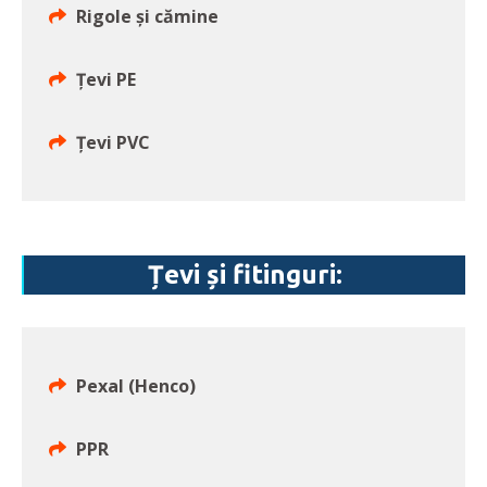
Rigole și cămine
Țevi PE
Țevi PVC
Țevi și fitinguri:
Pexal (Henco)
PPR