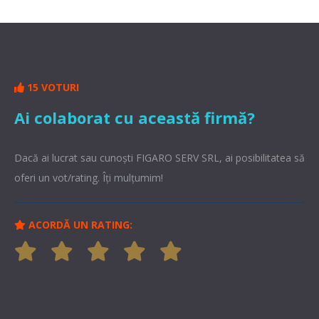
15 VOTURI
Ai colaborat cu această firmă?
Dacă ai lucrat sau cunoşti FIGARO SERV SRL, ai posibilitatea să
oferi un vot/rating. Îți mulțumim!
ACORDĂ UN RATING: