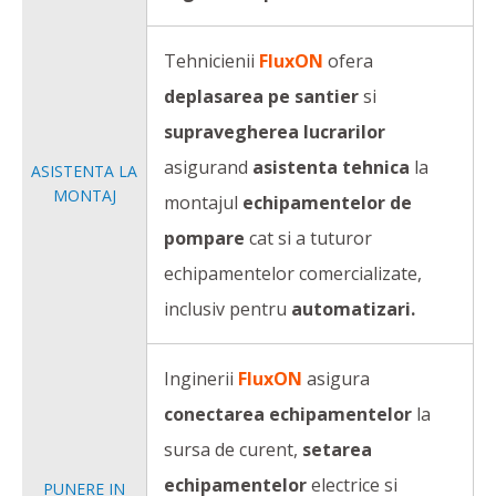
Tehnicienii
FluxON
ofera
deplasarea pe santier
si
supravegherea lucrarilor
asigurand
asistenta tehnica
la
ASISTENTA LA
MONTAJ
montajul
echipamentelor de
pompare
cat si a tuturor
echipamentelor comercializate,
inclusiv pentru
automatizari.
Inginerii
FluxON
asigura
conectarea echipamentelor
la
sursa de curent,
setarea
echipamentelor
electrice si
PUNERE IN