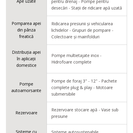
Ape uzate
pentru drenaj - Pompe pentru
desecări - Stații de ridicare apă uzată
Pomparea apei
Ridicarea presiunii și vehicularea
din pânza
lichidelor - Grupuri de pompare -
freatică
Colectoare și mainfolduri
Distribuția apei
Pompe multietajate inox -
în aplicații
Hidrofoare complete
domestice
Pompe de foraj 3" - 12" - Pachete
Pompe
complete plug & play - Motoare
autoamorsante
submersibile
Rezervoare stocare apă - Vase sub
Rezervoare
presiune
Sisteme cu
Sisteme autosustenabile