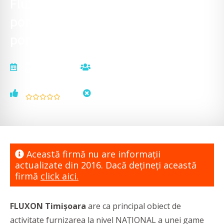
FluxON - solutii complete de
pompare - pompe si sisteme de
pompare
actualizat la
vizualizări
03.02.2016
9720
voturi
status
0
neactualizat
Această firmă nu are informaţii
actualizate din 2016. Dacă dețineți această
firmă
click aici.
FLUXON Timișoara
are ca principal obiect de
activitate furnizarea la nivel NAȚIONAL a unei game