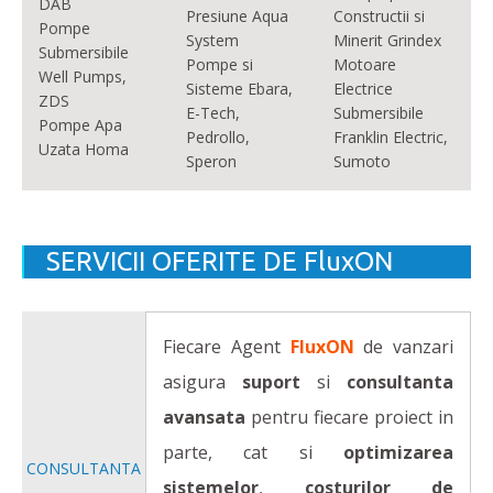
DAB
Presiune Aqua
Constructii si
Pompe
System
Minerit Grindex
Submersibile
Pompe si
Motoare
Well Pumps,
Sisteme Ebara,
Electrice
ZDS
E-Tech,
Submersibile
Pompe Apa
Pedrollo,
Franklin Electric,
Uzata Homa
Speron
Sumoto
SERVICII OFERITE DE FluxON
Fiecare Agent
FluxON
de vanzari
asigura
suport
si
consultanta
avansata
pentru fiecare proiect in
parte, cat si
optimizarea
CONSULTANTA
sistemelor
,
costurilor de