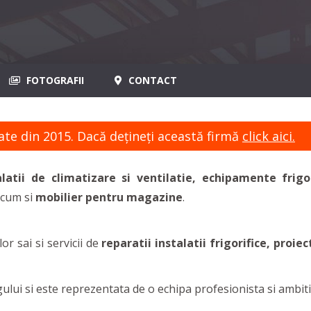
FOTOGRAFII
CONTACT
ate din 2015. Dacă dețineți această firmă
click aici.
alatii de climatizare si ventilatie, echipamente frigori
ecum si
mobilier pentru magazine
.
or sai si servicii de
reparatii instalatii frigorifice, proie
igului si este reprezentata de o echipa profesionista si ambiti