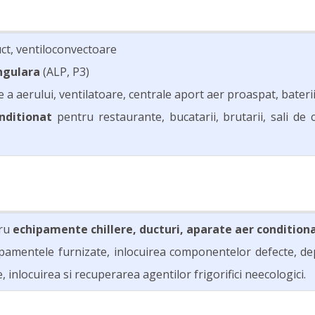
uct, ventiloconvectoare
ngulara
(ALP, P3)
 a aerului, ventilatoare, centrale aport aer proaspat, baterii 
onditionat
pentru restaurante, bucatarii, brutarii, sali de c
tru
echipamente chillere, ducturi, aparate aer conditiona
amentele furnizate, inlocuirea componentelor defecte, de
 inlocuirea si recuperarea agentilor frigorifici neecologici.