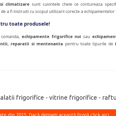
 si climatizare
sunt cuvintele cheie ce contureaza specifi
e a fi instruiti cu scopul utilizarii corecte a echipamentelor f
ntru toate produsele!
a comanda,
echipamente frigorifice noi
sau
echipament
entii, reparatii si mentenanta
pentru toate tipurile de
latii frigorifice - vitrine frigorifice - raftu
ate din 2015. Dacă dețineți această firmă
click aici.