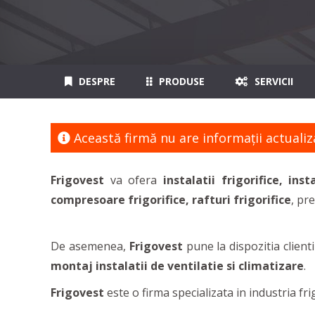
DESPRE
PRODUSE
SERVICII
Această firmă nu are informaţii actualiz
Frigovest
va ofera
instalatii frigorifice, inst
compresoare frigorifice, rafturi frigorifice
, pr
De asemenea,
Frigovest
pune la dispozitia clientil
montaj instalatii de ventilatie si climatizare
.
Frigovest
este o firma specializata in industria fr