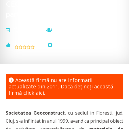
GEO CONSTRUCT - tigla metalica -
partener Lindab - hale metalice
actualizat la
vizualizări
31.03.2011
11328
voturi
status
0
neactualizat
Această firmă nu are informaţii
actualizate din 2011. Dacă dețineți această
firmă
click aici.
Societatea Geoconstruct
, cu sediul in Floresti, jud.
Cluj, s-a infiintat in anul 1999, avand ca principal obiect