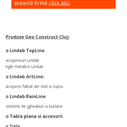
această firmă
click aici.
Produse Geo Construct Cluj:
o Lindab TopLine
:
acoperisuri Lindab
tigle metalice Lindab
o Lindab ArtLine:
acoperis faltuit din otel si cupru
o Lindab RainLine
:
sisteme de jgheaburi si burlane
o Tabla plana si accesorii
o Tigla
: