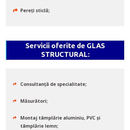
Pereți sticlă;
Servicii oferite de GLAS
STRUCTURAL:
Consultanță de specialitate;
Măsurători;
Montaj tâmplărie aluminiu, PVC și
tâmplărie lemn;