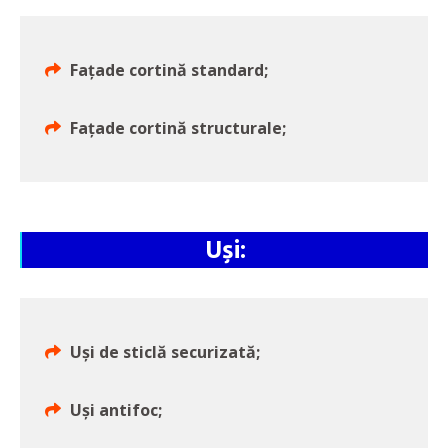
Fațade cortină standard;
Fațade cortină structurale;
Uși:
Uși de sticlă securizată;
Uși antifoc;