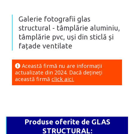
Galerie fotografii glas
structural - tâmplărie aluminiu,
tâmplărie pvc, uși din sticlă și
fațade ventilate
Această firmă nu are informaţii
actualizate din 2024. Dacă dețineți
această firmă
click aici.
Produse oferite de GLAS
STRUCTURAL: