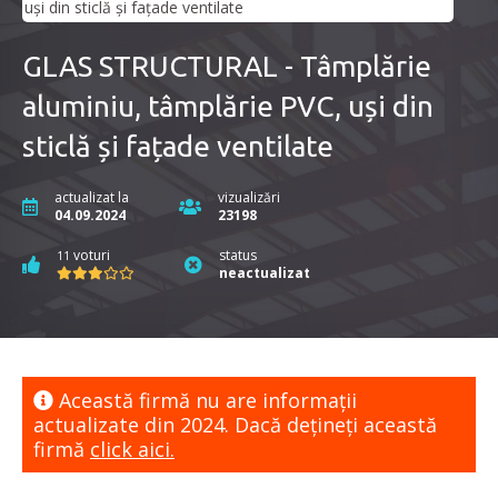
GLAS STRUCTURAL - Tâmplărie
aluminiu, tâmplărie PVC, uși din
sticlă și fațade ventilate
actualizat la
vizualizări
04.09.2024
23198
voturi
status
11
neactualizat
Această firmă nu are informaţii
actualizate din 2024. Dacă dețineți această
firmă
click aici.