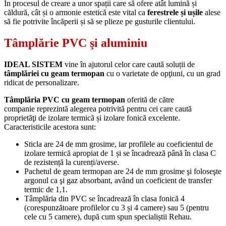
În procesul de creare a unor spații care să ofere atât lumină și
căldură, cât și o armonie estetică este vital ca
ferestrele și ușile
alese
să fie potrivite încăperii și să se plieze pe gusturile clientului.
Tâmplărie PVC şi aluminiu
IDEAL SISTEM
vine în ajutorul celor care caută soluții de
tâmplăriei cu geam termopan
cu o varietate de opţiuni, cu un grad
ridicat de personalizare.
Tâmplăria PVC cu geam termopan
oferită de către
companie
reprezintă alegerea potrivită pentru cei care caută
proprietăţi de izolare termică și izolare fonică excelente.
Caracteristicile acestora sunt:
Sticla are 24 de mm grosime, iar profilele au coeficientul de
izolare termică apropiat de 1 și se încadrează până în clasa C
de rezistență la curenți/averse.
Pachetul de geam termopan are 24 de mm grosime şi foloseşte
argonul ca şi gaz absorbant, având un coeficient de transfer
termic de 1,1.
Tâmplăria din PVC se încadrează în clasa fonică 4
(corespunzătoare profilelor cu 3 și 4 camere) sau 5 (pentru
cele cu 5 camere), după cum spun specialiștii Rehau.