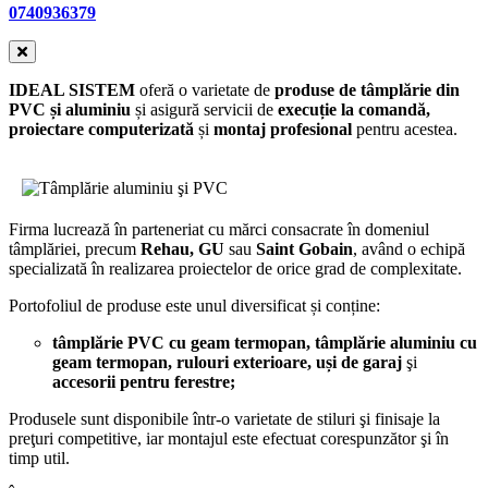
0740936379
IDEAL SISTEM
oferă o varietate de
produse de tâmplărie din
PVC
și aluminiu
și asigură servicii de
execuție la comandă,
proiectare computerizată
și
montaj profesional
pentru acestea.
Firma lucrează în parteneriat cu mărci consacrate în domeniul
tâmplăriei, precum
Rehau, GU
sau
Saint Gobain
, având o echipă
specializată în realizarea proiectelor de orice grad de complexitate.
Portofoliul de produse este unul diversificat și conține:
tâmplărie PVC cu geam termopan, tâmplărie aluminiu cu
geam termopan, rulouri exterioare, uși de garaj
şi
accesorii pentru ferestre;
Produsele sunt disponibile într-o varietate de stiluri şi finisaje la
preţuri competitive, iar montajul este efectuat corespunzător şi în
timp util.