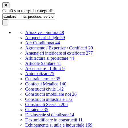
Caută sau mergi la categorii:
Abrazive - Sudura
48
Acoperisuri si tigle
59
Aer Conditionat
44
Agremente / Expertize / Certificari
29
Amenajari interioare si exterioare
277
Arhitectura si proiectare
44
Articole Sanitare
41
Ascensoare - Lifturi
9
Automatizari
75
Centrale termice
35
Confectii Metalice
140
Constructii civile
142
Constructii imobiliare noi
26
Constructii industriale
172
Constructii Servicii
205
Curatenie
35
Dezinsectie si deratizare
14
Dezumidificare in constructii
11
Echipamente si utilaje industriale
169