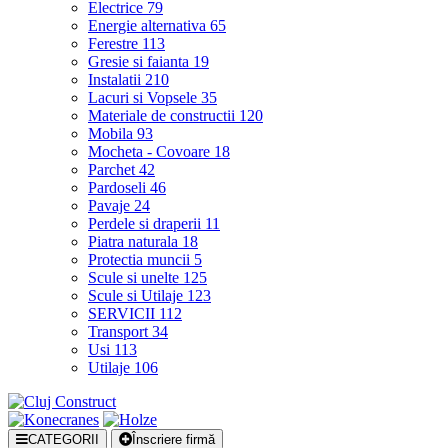
Electrice
79
Energie alternativa
65
Ferestre
113
Gresie si faianta
19
Instalatii
210
Lacuri si Vopsele
35
Materiale de constructii
120
Mobila
93
Mocheta - Covoare
18
Parchet
42
Pardoseli
46
Pavaje
24
Perdele si draperii
11
Piatra naturala
18
Protectia muncii
5
Scule si unelte
125
Scule si Utilaje
123
SERVICII
112
Transport
34
Usi
113
Utilaje
106
CATEGORII
Înscriere firmă