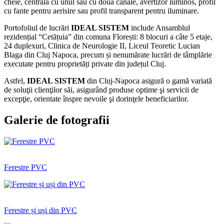
cheie, centrală cu unul sau cu două canale, avertizor luminos, profil
cu fante pentru aerisire sau profil transparent pentru iluminare.
Portofoliul de lucrări
IDEAL SISTEM
include Ansamblul
rezidențial “Cetățuia” din comuna Florești: 8 blocuri a câte 5 etaje,
24 duplexuri, Clinica de Neurologie II, Liceul Teoretic Lucian
Blaga din Cluj Napoca, precum și nenumărate lucrări de tâmplărie
executate pentru proprietăți private din județul Cluj.
Astfel,
IDEAL SISTEM
din Cluj-Napoca asigură o gamă variată
de soluţii clienţilor săi, asigurând produse optime şi servicii de
excepţie, orientate înspre nevoile şi dorinţele beneficiarilor.
Galerie de fotografii
Ferestre PVC
Ferestre și uși din PVC