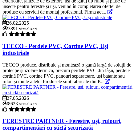
exterioare, jaluzele de exterior), uși de garaj tip rulou și plase de
insecte pentru ferestre și uși, venind în completarea ofertei de
produse cu servicii de montaj profesional. Firma act...
26.02.2025
3891
vizualizari
TECCO - Perdele PVC, Cortine PVC, Uși
industriale
TECCO produce, distribuie și montează o gamă largă de soluții de
protecție și izolare termică, precum perdele PVC din fâșii, perdele
cortină PVC, cortine PVC, panouri separatoare, uși batante sau
rulou și multe altele. Produsele sunt fabricate din P...
27.05.2026
8623
vizualizari
FERESTRE PARTNER - Ferestre, uși, rulouri,
compartimentări cu sticlă securizată