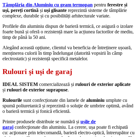
Tâmplăria din Aluminiu cu geam termopan
pentru
ferestre și
uși, pereți cortină
și
uși glisante
reprezintă sisteme de tâmplărie
complexe, durabile și cu posibilități arhitecturale variate.
Profilele din aluminiu dispun de barieră termică, ce asigură o izolare
foarte bună și oferă o rezistență mare la acțiunea factorilor de mediu,
timp de până la 50 ani.
Alegând această opțiune, clientul va beneficia de întreținere ușoară,
menținerea culorii în timp îndelungat (datorită vopsirii în câmp
electrostatic) și rezistență specifică metalelor.
Rulouri şi uşi de garaj
IDEAL SISTEM
comercializează și
rulouri de exterior aplicate
și
rulouri de exterior suprapuse
.
Rulourile
sunt confecționate din lamele de
aluminiu
umplute cu
spumă poliuretanică și reprezintă o soluţie de umbrire optimă, având
o barieră termică și fonică eficientă.
Printre produsele distribuie se numără și
ușile de
garaj
confecţionate din aluminiu. La cerere, ușa poate fi echipată
cu: acţionare prin telecomandă, barieră electro-optică, întrerupător cu