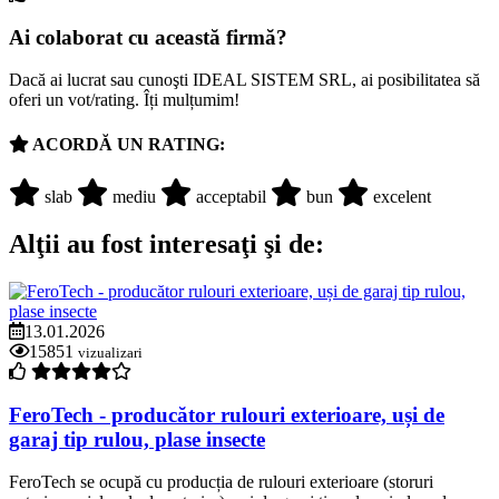
Ai colaborat cu această firmă?
Dacă ai lucrat sau cunoşti IDEAL SISTEM SRL, ai posibilitatea să
oferi un vot/rating. Îți mulțumim!
ACORDĂ UN RATING:
slab
mediu
acceptabil
bun
excelent
Alţii au fost interesaţi şi de:
13.01.2026
15851
vizualizari
FeroTech - producător rulouri exterioare, uși de
garaj tip rulou, plase insecte
FeroTech se ocupă cu producția de rulouri exterioare (storuri