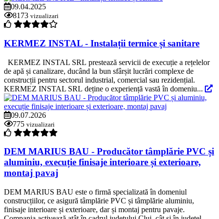
09.04.2025
8173
vizualizari
KERMEZ INSTAL - Instalații termice și sanitare
KERMEZ INSTAL SRL prestează servicii de execuție a rețelelor
de apă și canalizare, ducând la bun sfârșit lucrări complexe de
construcții pentru sectorul industrial, comercial sau rezidențial.
KERMEZ INSTAL SRL deține o experiență vastă în domeniu...
09.07.2026
775
vizualizari
DEM MARIUS BAU - Producător tâmplărie PVC și
aluminiu, execuție finisaje interioare și exterioare,
montaj pavaj
DEM MARIUS BAU este o firmă specializată în domeniul
construcțiilor, ce asigură tâmplărie PVC și tâmplărie aluminiu,
finisaje interioare și exterioare, dar și montaj pentru pavaje.
Compania activează atât în cadrul județului Cluj, cât și în județel...