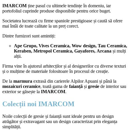
IMARCOM
ține pasul cu ultimele tendințe în domeniu, iar
portofoliul cuprinde produse disponibile pentru orice buget.
Societatea lucrează cu firme spaniole prestigioase și caută să ofere
mai întâi de toate calitate la un preț corect.
Dintre furnizori sunt amintiți:
Ape Grupo, Vives Ceramica, Wow design, Tau Ceramica,
Keraben, Metropol Ceramica, Gayafores,
Arcana
și mulți
alții.
Firma vine în ajutorul arhitecților și al designerilor cu diverse texturi
și o mulțime de materiale folositoare în procesul de creație.
De la
marmura
extrasă din carierele Alpilor Apuani și până la
mozaicuri ceramice
, toată gama de
faianță
și
gresie
de interior sau
exterior se găsește la
IMARCOM
.
Colecții noi IMARCOM
Noile colecții de gresie și faianță sunt ideale pentru un design
atrăgător și extravagant sau un design caracterizat prin eleganța
simplității.