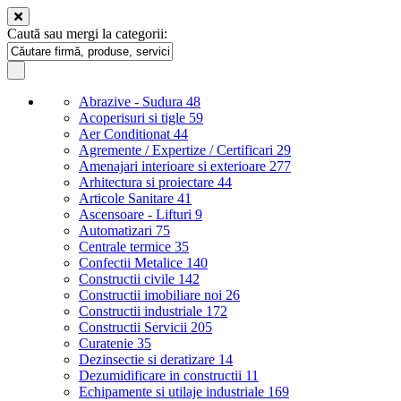
Caută sau mergi la categorii:
Abrazive - Sudura
48
Acoperisuri si tigle
59
Aer Conditionat
44
Agremente / Expertize / Certificari
29
Amenajari interioare si exterioare
277
Arhitectura si proiectare
44
Articole Sanitare
41
Ascensoare - Lifturi
9
Automatizari
75
Centrale termice
35
Confectii Metalice
140
Constructii civile
142
Constructii imobiliare noi
26
Constructii industriale
172
Constructii Servicii
205
Curatenie
35
Dezinsectie si deratizare
14
Dezumidificare in constructii
11
Echipamente si utilaje industriale
169