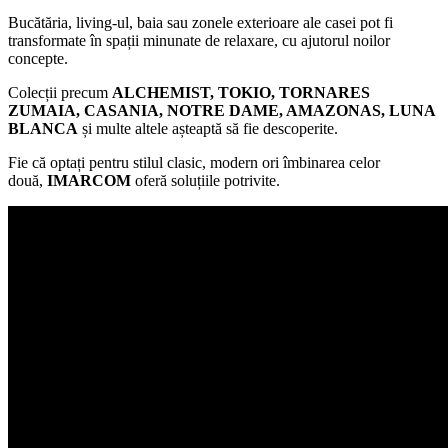
Bucătăria, living-ul, baia sau zonele exterioare ale casei pot fi
transformate în spații minunate de relaxare, cu ajutorul noilor
concepte.
Colecții precum
ALCHEMIST, TOKIO, TORNARES
ZUMAIA, CASANIA, NOTRE DAME, AMAZONAS, LUNA
BLANCA
și multe altele așteaptă să fie descoperite.
Fie că optați pentru stilul clasic, modern ori îmbinarea celor
două,
IMARCOM
oferă soluțiile potrivite.