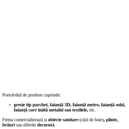
Portofoliul de produse cuprinde:
gresie tip parchet, faianță 3D, faianță metro, faianță solzi,
faianță
care imită metalul sau textilele,
etc.
Firma comercializează și
obiecte sanitare
(căzi de baie)
,
plinte,
brâuri
sau diferite
decoruri.