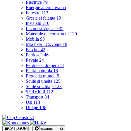
Electrice
79
Energie alternativa
65
Ferestre
113
Gresie si faianta
19
Instalatii
210
Lacuri si Vopsele
35
Materiale de constructii
120
Mobila
93
Mocheta - Covoare
18
Parchet
42
Pardoseli
46
Pavaje
24
Perdele si draperii
11
Piatra naturala
18
Protectia muncii
5
Scule si unelte
125
Scule si Utilaje
123
SERVICII
112
Transport
34
Usi
113
Utilaje
106
CATEGORII
Înscriere firmă