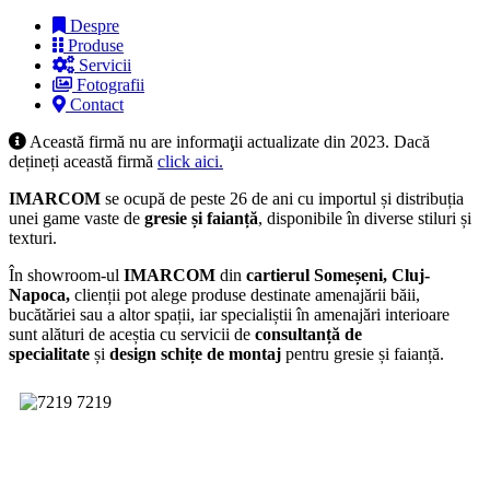
Despre
Produse
Servicii
Fotografii
Contact
Această firmă nu are informaţii actualizate din 2023. Dacă
dețineți această firmă
click aici.
IMARCOM
se ocupă de peste 26 de ani cu importul și distribuția
unei game vaste de
gresie și faianță
, disponibile în diverse stiluri și
texturi.
În showroom-ul
IMARCOM
din
cartierul Someșeni, Cluj-
Napoca,
clienții pot alege produse destinate amenajării băii,
bucătăriei sau a altor spații, iar specialiștii în amenajări interioare
sunt alături de aceștia cu servicii de
consultanță de
specialitate
și
design schițe de montaj
pentru gresie și faianță.