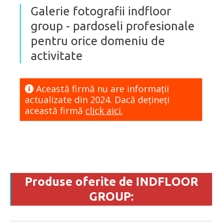
Galerie fotografii indfloor
group - pardoseli profesionale
pentru orice domeniu de
activitate
Această firmă nu are informaţii
actualizate din 2024. Dacă dețineți
această firmă
click aici.
Produse oferite de INDFLOOR
GROUP: