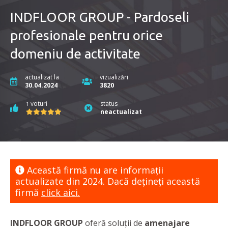
INDFLOOR GROUP - Pardoseli
profesionale pentru orice
domeniu de activitate
actualizat la
vizualizări
30.04.2024
3820
voturi
status
1
neactualizat
Această firmă nu are informaţii
actualizate din 2024. Dacă dețineți această
firmă
click aici.
INDFLOOR GROUP
oferă soluții de
amenajare