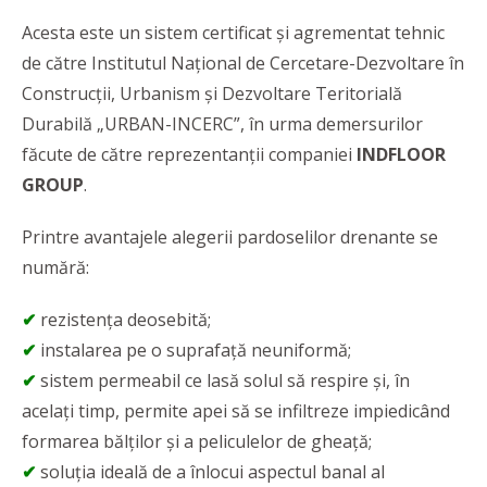
Acesta este un sistem certificat și agrementat tehnic
de către Institutul Național de Cercetare-Dezvoltare în
Construcții, Urbanism și Dezvoltare Teritorială
Durabilă „URBAN-INCERC”, în urma demersurilor
făcute de către reprezentanții companiei
INDFLOOR
GROUP
.
Printre avantajele alegerii pardoselilor drenante se
numără:
✔
rezistența deosebită;
✔
instalarea pe o suprafață neuniformă;
✔
sistem permeabil ce lasă solul să respire și, în
acelați timp, permite apei să se infiltreze impiedicând
formarea bălților și a peliculelor de gheață;
✔
soluția ideală de a înlocui aspectul banal al