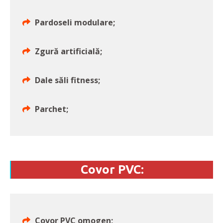
Pardoseli modulare;
Zgură artificială;
Dale săli fitness;
Parchet;
Covor PVC:
Covor PVC omogen;