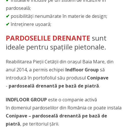
✔
instalare inclusiv pe un sistem de încălzire în
pardoseală;
✔
posibilități nenumărate în materie de design;
✔
întreținere ușoară;
PARDOSELILE DRENANTE
sunt
ideale pentru spațiile pietonale.
Reabilitarea Pieții Cetății din orașul Baia Mare, din
anul 2014, a permis echipei
Indfloor Group
să
introducă în portofoliul său produsul
Conipave
-
pardoseală drenantă pe bază de piatră
.
INDFLOOR GROUP
este o companie activă
în domeniul pardoselilor din România ce poate instala
Conipave – pardoseală drenantă pe bază de
piatră
, pe teritoriul țării.