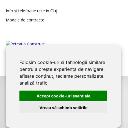
Info și telefoane utile în Cluj
Modele de contracte
Folosim cookie-uri și tehnologii similare
pentru a crește experiența de navigare,
afișare conținut, reclame personalizate,
analiză trafic.
©2026
CLUJ CONSTRUCT
este un serviciu de promovare online pentru
Accept cookie-uri esenţiale
firme. Proiect digital dezvoltat de
LIVE COMMUNICATIONS SRL
, Cluj-Napoca,
J12/4191/2006, RO19492087
Vreau să schimb setările