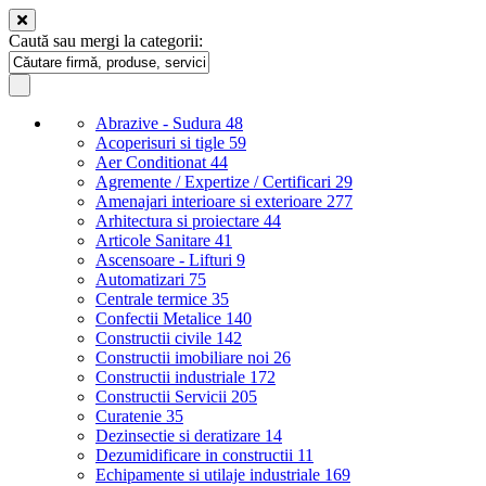
Caută sau mergi la categorii:
Abrazive - Sudura
48
Acoperisuri si tigle
59
Aer Conditionat
44
Agremente / Expertize / Certificari
29
Amenajari interioare si exterioare
277
Arhitectura si proiectare
44
Articole Sanitare
41
Ascensoare - Lifturi
9
Automatizari
75
Centrale termice
35
Confectii Metalice
140
Constructii civile
142
Constructii imobiliare noi
26
Constructii industriale
172
Constructii Servicii
205
Curatenie
35
Dezinsectie si deratizare
14
Dezumidificare in constructii
11
Echipamente si utilaje industriale
169