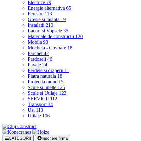
Electrice
79
Energie alternativa
65
Ferestre
113
Gresie si faianta
19
Instalatii
210
Lacuri si Vopsele
35
Materiale de constructii
120
Mobila
93
Mocheta - Covoare
18
Parchet
42
Pardoseli
46
Pavaje
24
Perdele si draperii
11
Piatra naturala
18
Protectia muncii
5
Scule si unelte
125
Scule si Utilaje
123
SERVICII
112
Transport
34
Usi
113
Utilaje
106
CATEGORII
Înscriere firmă