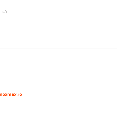
ică;
inoxmax.ro