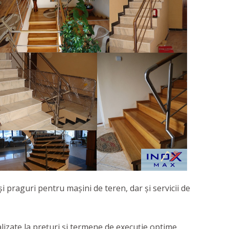
i praguri pentru mașini de teren, dar și servicii de
realizate la prețuri și termene de execuție optime.