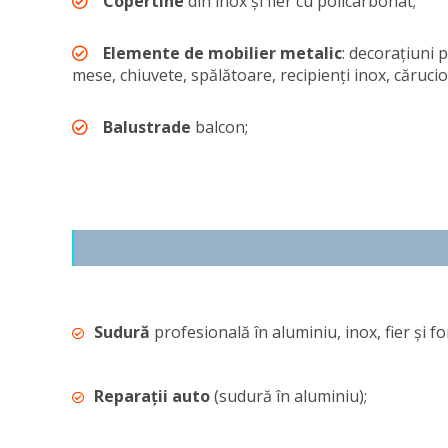
Copertine
din inox și fier cu policarbonat;
Elemente de mobilier metalic
: decorațiuni p
mese, chiuvete, spălătoare, recipienți inox, cărucio
Balustrade
balcon;
Sudură
profesională în aluminiu, inox, fier și fo
Reparații auto
(sudură în aluminiu);