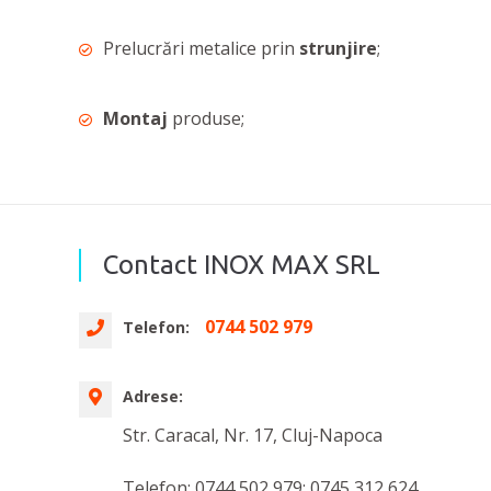
Prelucrări metalice prin
strunjire
;
Montaj
produse;
Contact INOX MAX SRL
0744 502 979
Telefon:
Adrese:
Str. Caracal, Nr. 17, Cluj-Napoca
Telefon: 0744 502 979; 0745 312 624