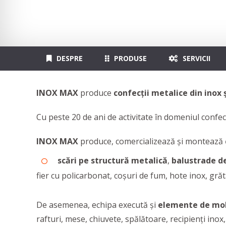
DESPRE
PRODUSE
SERVICII
INOX MAX
produce
confecții metalice din inox 
Cu peste 20 de ani de activitate în domeniul confecț
INOX MAX
produce, comercializează și montează
scări pe structură metalică
,
balustrade d
fier cu policarbonat, coșuri de fum, hote inox, gră
De asemenea, echipa execută și
elemente de mob
rafturi, mese, chiuvete, spălătoare, recipienți inox,