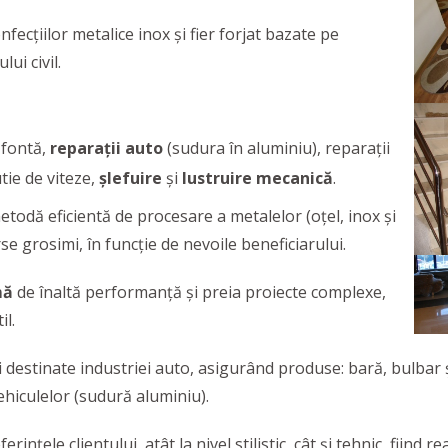
fecțiilor metalice inox și fier forjat bazate pe
ui civil.
 fontă,
reparații auto
(sudura în aluminiu), reparații
tie de viteze,
șlefuire
și
lustruire
mecanică
.
etodă eficientă de procesare a metalelor (oțel, inox și
se grosimi, în funcție de nevoile beneficiarului.
mă
de înaltă performanță și preia proiecte complexe,
il.
i destinate industriei auto, asigurând produse: bară, bulbar ș
hiculelor (sudură aluminiu).
ințele clientului, atât la nivel stilistic, cât și tehnic, fiind 