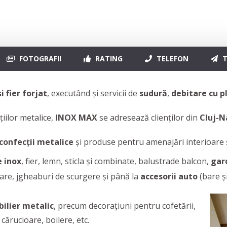
FOTOGRAFII
RATING
TELEFON
T
și
fier forjat
, executând și servicii de
sudură
,
debitare cu 
iilor metalice,
INOX MAX
se adresează clienților din
Cluj-N
confecții metalice
și produse pentru amenajări interioare 
e inox
, fier, lemn, sticla și combinate, balustrade balcon,
gard
tare, jgheaburi de scurgere și până la
accesorii auto
(bare ș
ilier metalic
,
precum decorațiuni pentru cofetării,
 cărucioare, boilere, etc.