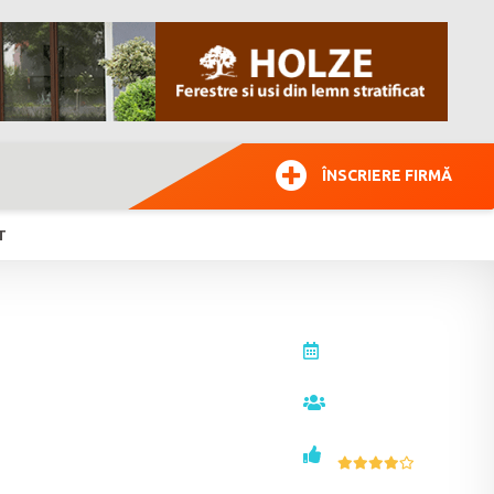
ÎNSCRIERE FIRMĂ
T
actualizat la
10.02.2026
vizualizări
20572
voturi
7