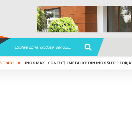
STRADE
INOX MAX - CONFECȚII METALICE DIN INOX ȘI FIER FORJA
ții metalice din inox și fier forjat