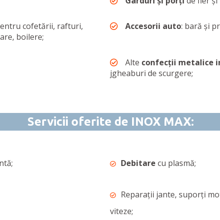
Garduri și porți
de fier și
entru cofetării, rafturi,
Accesorii auto
: bară și 
are, boilere;
Alte
confecții metalice 
jgheaburi de scurgere;
Servicii oferite de INOX MAX:
ntă;
Debitare
cu plasmă;
Reparații jante, suporți mo
viteze;