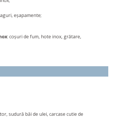
 inox;
praguri, eșapamente;
inox
: coșuri de fum, hote inox, grătare,
tor, sudură băi de ulei, carcase cutie de