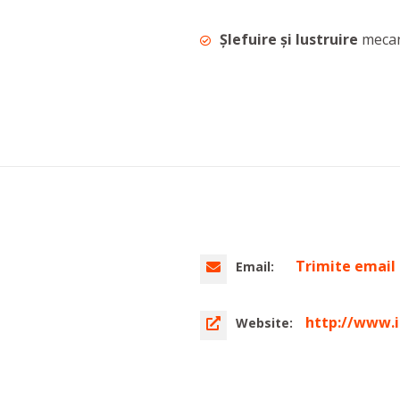
Șlefuire și lustruire
mecan
Trimite email
Email:
http://www.
Website: