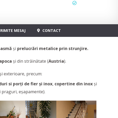
status
actualizat
RIMITE MESAJ
CONTACT
plasmă
și
prelucrări metalice prin strunjire.
apoca
și din străinătate (
Austria
).
și exterioare, precum:
uri si porți de fier și inox
,
copertine din inox
și
i praguri, eșapamente).