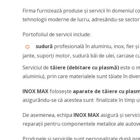
Firma furnizează produse și servicii în domeniul con
tehnologii moderne de lucru, adresându-se sectorul
Portofoliul de servicii include:
sudură
profesională în aluminiu, inox, fier și
jante, suporți motor, sudură băi de ulei, carcase cu
Serviciul de
tăiere (debitare cu plasmă)
este o m
aluminiu), prin care materialele sunt tăiate în diver
INOX MAX
folosește
aparate de tăiere cu plas
asigurându-se că acestea sunt finalizate în timp ut
De asemenea, echipa
INOX MAX
asigură și servici
reparații pentru componentele metalice ale autove
Produsele și serviciile sunt personalizate după prefer