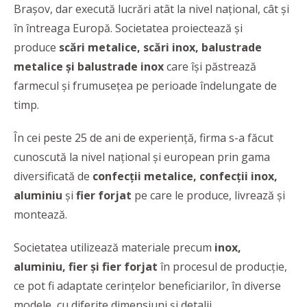
Brașov, dar execută lucrări atât la nivel național, cât și
în întreaga Europă. Societatea proiectează și
produce
scări metalice, scări
inox, balustrade
metalice şi balustrade inox
care își păstrează
farmecul și frumusețea pe perioade îndelungate de
timp.
În cei peste 25 de ani de experiență, firma s-a făcut
cunoscută la nivel național și european prin gama
diversificată de
confecții metalice, confecții inox,
aluminiu
și
fier forjat
pe care le produce, livrează și
montează.
Societatea utilizează materiale precum
inox,
aluminiu, fier și fier forjat
în procesul de producție,
ce pot fi adaptate cerințelor beneficiarilor, în diverse
modele, cu diferite dimensiuni și detalii.