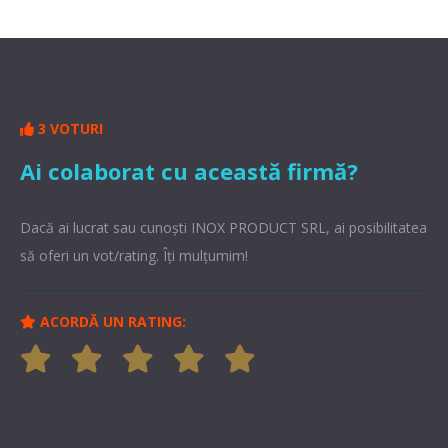
3 VOTURI
Ai colaborat cu această firmă?
Dacă ai lucrat sau cunoşti INOX PRODUCT SRL, ai posibilitatea
să oferi un vot/rating. Îți mulțumim!
ACORDĂ UN RATING: