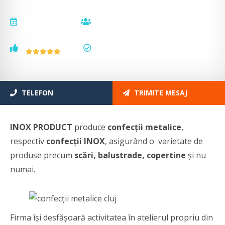
actualizat la
vizualizări
17.06.2026
7235
voturi
status
3
actualizat
TELEFON
TRIMITE MESAJ
INOX PRODUCT
produce
confecții metalice
,
respectiv
confecții INOX
, asigurând o varietate de
produse precum
scări, balustrade, copertine
și nu
numai.
Firma își desfășoară activitatea în atelierul propriu din