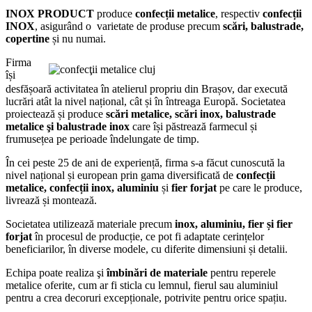
INOX PRODUCT
produce
confecții metalice
, respectiv
confecții
INOX
, asigurând o varietate de produse precum
scări, balustrade,
copertine
și nu numai.
Firma
își
desfășoară activitatea în atelierul propriu din Brașov, dar execută
lucrări atât la nivel național, cât și în întreaga Europă. Societatea
proiectează și produce
scări metalice, scări
inox, balustrade
metalice şi balustrade inox
care își păstrează farmecul și
frumusețea pe perioade îndelungate de timp.
În cei peste 25 de ani de experiență, firma s-a făcut cunoscută la
nivel național și european prin gama diversificată de
confecții
metalice, confecții inox, aluminiu
și
fier forjat
pe care le produce,
livrează și montează.
Societatea utilizează materiale precum
inox, aluminiu, fier și fier
forjat
în procesul de producție, ce pot fi adaptate cerințelor
beneficiarilor, în diverse modele, cu diferite dimensiuni și detalii.
Echipa poate realiza şi
îmbinări de materiale
pentru reperele
metalice oferite, cum ar fi sticla cu lemnul, fierul sau aluminiul
pentru a crea decoruri excepționale, potrivite pentru orice spațiu.