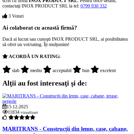
scris cu firma
INOX PRODUCT SRL
. Pentru orice detalii,
contactaţi INOX PRODUCT SRL la tel:
0799 930 332
3 Voturi
Ai colaborat cu această firmă?
Dacă ai lucrat sau cunoşti INOX PRODUCT SRL, ai posibilitatea
să oferi un vot/rating. Îți mulțumim!
ACORDĂ UN RATING:
slab
mediu
acceptabil
bun
excelent
Alţii au fost interesaţi şi de:
15.12.2025
11834
vizualizari
MARITRANS - Construcții din lemn, case, cabane,