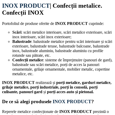
INOX PRODUCT
| Confecții metalice.
Confecții INOX
Portofoliul de produse oferite de
INOX PRODUCT
cuprinde:
Scări
: scări metalice interioare, scări metalice exterioare, scări
inox interioare, scări inox exterioare;
Balustrade
: balustrade metalice pentru scări interioare și scări
exterioare, balustrade terase, balustrade balcoane, balustrade
inox, balustrade aluminiu, balustrade aluminiu cu profile
rotunde sau pătrate, etc.
Confecții metalice
: sisteme de împrejmuire (panouri de gard),
balustrade sau scări metalice, porți de acces la panouri
ornamentale, grilaje ornamentale, mobilier metalic, copertine
metalice, etc.
INOX PRODUCT
realizează și
porți metalice, garduri metalice,
grilaje metalice, porți industriale, porți în consolă, porți
culisante, panouri gard
și
porți acces auto și pietonal.
De ce să alegi produsele
INOX PRODUCT
?
Reperele metalice confecționate de
INOX PRODUCT
prezintă o