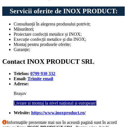
Servicii oferite de INOX PRODUCT:
Consultanță în alegerea produsului potrivit;
Măsurători;
Proiectare confecții metalice și INOX;
Execuție confecții metalice și din INOX;
Montaj pentru produsele oferite;
Garanție;
Contact INOX PRODUCT SRL
Telefon:
0799 930 332
Email:
Trimite email
Adrese:
Brașov
Livrare și montaj la nivel național și european!
Website:
https://www.inoxproduct.ro/
Informaţiile prezentate mai sus în această pagină sunt în acord