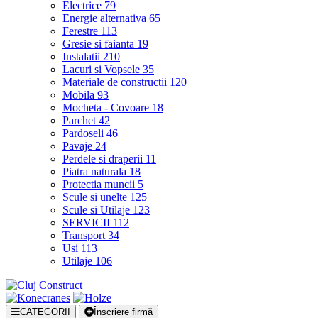
Electrice
79
Energie alternativa
65
Ferestre
113
Gresie si faianta
19
Instalatii
210
Lacuri si Vopsele
35
Materiale de constructii
120
Mobila
93
Mocheta - Covoare
18
Parchet
42
Pardoseli
46
Pavaje
24
Perdele si draperii
11
Piatra naturala
18
Protectia muncii
5
Scule si unelte
125
Scule si Utilaje
123
SERVICII
112
Transport
34
Usi
113
Utilaje
106
CATEGORII
Înscriere firmă