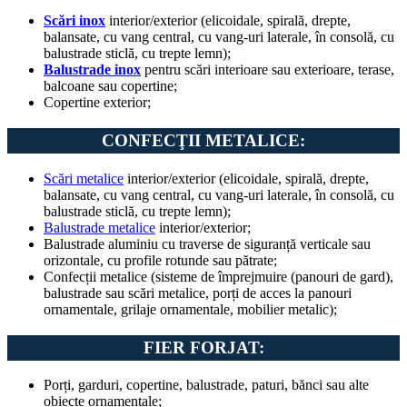
Scări inox
interior/exterior (elicoidale, spirală, drepte,
balansate, cu vang central, cu vang-uri laterale, în consolă, cu
balustrade sticlă, cu trepte lemn);
Balustrade inox
pentru scări interioare sau exterioare, terase,
balcoane sau copertine;
Copertine exterior;
CONFECŢII METALICE:
Scări metalice
interior/exterior (elicoidale, spirală, drepte,
balansate, cu vang central, cu vang-uri laterale, în consolă, cu
balustrade sticlă, cu trepte lemn);
Balustrade metalice
interior/exterior;
Balustrade aluminiu cu traverse de siguranță verticale sau
orizontale, cu profile rotunde sau pătrate;
Confecții metalice (sisteme de împrejmuire (panouri de gard),
balustrade sau scări metalice, porți de acces la panouri
ornamentale, grilaje ornamentale, mobilier metalic);
FIER FORJAT:
Porți, garduri, copertine, balustrade, paturi, bănci sau alte
obiecte ornamentale;