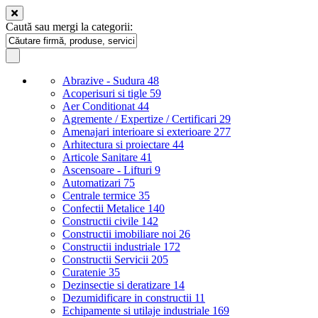
Caută sau mergi la categorii:
Abrazive - Sudura
48
Acoperisuri si tigle
59
Aer Conditionat
44
Agremente / Expertize / Certificari
29
Amenajari interioare si exterioare
277
Arhitectura si proiectare
44
Articole Sanitare
41
Ascensoare - Lifturi
9
Automatizari
75
Centrale termice
35
Confectii Metalice
140
Constructii civile
142
Constructii imobiliare noi
26
Constructii industriale
172
Constructii Servicii
205
Curatenie
35
Dezinsectie si deratizare
14
Dezumidificare in constructii
11
Echipamente si utilaje industriale
169