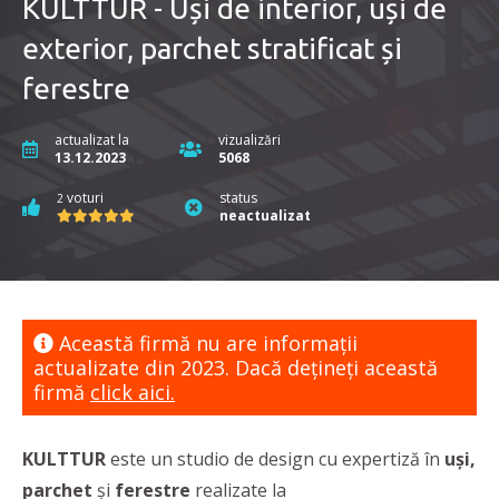
KULTTUR - Uși de interior, uși de
exterior, parchet stratificat și
ferestre
actualizat la
vizualizări
13.12.2023
5068
voturi
status
2
neactualizat
Această firmă nu are informaţii
actualizate din 2023. Dacă dețineți această
firmă
click aici.
KULTTUR
este un studio de design cu expertiză în
uși,
parchet
și
ferestre
realizate la