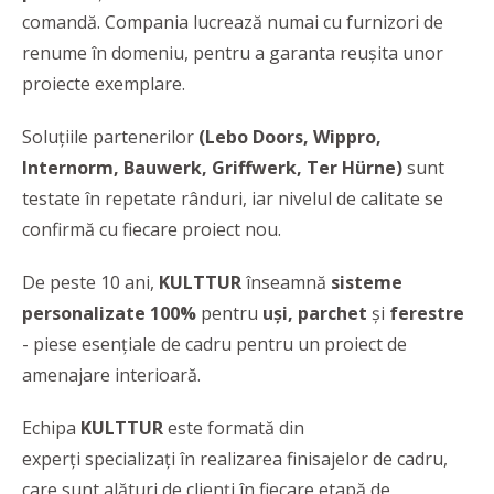
comandă. Compania lucrează numai cu furnizori de
renume în domeniu, pentru a garanta reușita unor
proiecte exemplare.
Soluțiile partenerilor
(Lebo Doors,
Wippro,
Internorm, Bauwerk, Griffwerk,
Ter Hürne)
sunt
testate în repetate rânduri, iar nivelul de calitate se
confirmă cu fiecare proiect nou.
De peste 10 ani,
KULTTUR
înseamnă
sisteme
personalizate 100%
pentru
uși, parchet
și
ferestre
- piese esențiale de cadru pentru un proiect de
amenajare interioară.
Echipa
KULTTUR
este formată din
experți specializați în realizarea finisajelor de cadru,
care sunt alături de clienți în fiecare etapă de