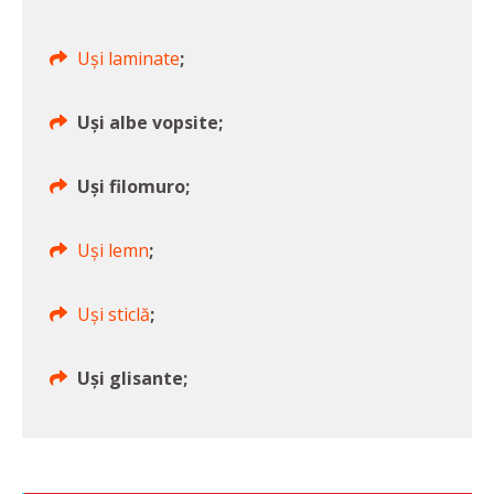
Uși laminate
;
Uși albe vopsite;
Uși filomuro;
Uși lemn
;
Uși sticlă
;
Uși glisante;