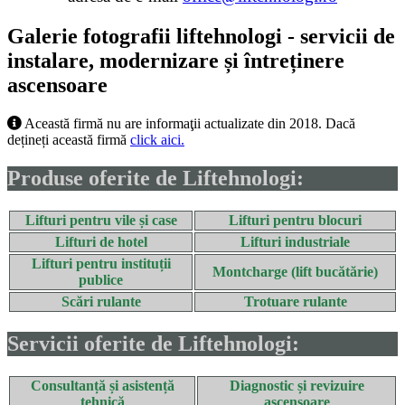
Galerie fotografii liftehnologi - servicii de
instalare, modernizare și întreținere
ascensoare
Această firmă nu are informaţii actualizate din 2018. Dacă
dețineți această firmă
click aici.
Produse oferite de
Liftehnologi
:
Lifturi pentru vile și case
Lifturi pentru blocuri
Lifturi de hotel
Lifturi industriale
Lifturi pentru instituții
Montcharge (lift bucătărie)
publice
Scări rulante
Trotuare rulante
Servicii oferite de
Liftehnologi
:
Consultanță și asistență
Diagnostic și revizuire
tehnică
ascensoare