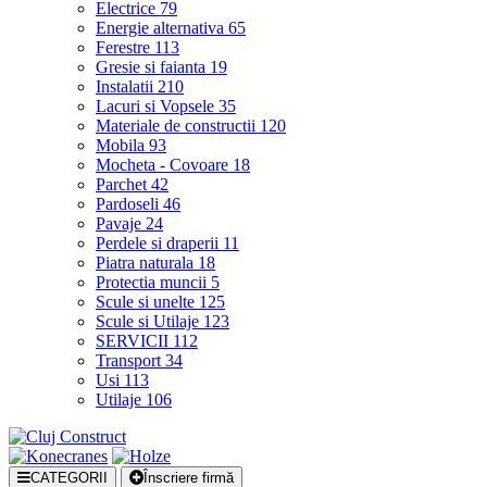
Electrice
79
Energie alternativa
65
Ferestre
113
Gresie si faianta
19
Instalatii
210
Lacuri si Vopsele
35
Materiale de constructii
120
Mobila
93
Mocheta - Covoare
18
Parchet
42
Pardoseli
46
Pavaje
24
Perdele si draperii
11
Piatra naturala
18
Protectia muncii
5
Scule si unelte
125
Scule si Utilaje
123
SERVICII
112
Transport
34
Usi
113
Utilaje
106
CATEGORII
Înscriere firmă