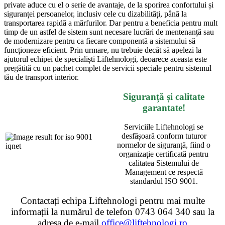
private aduce cu el o serie de avantaje, de la sporirea confortului și
siguranței persoanelor, inclusiv cele cu dizabilități, până la
transportarea rapidă a mărfurilor. Dar pentru a beneficia pentru mult
timp de un astfel de sistem sunt necesare lucrări de mentenanță sau
de modernizare pentru ca fiecare componentă a sistemului să
funcționeze eficient. Prin urmare, nu trebuie decât să apelezi la
ajutorul echipei de specialiști Liftehnologi, deoarece aceasta este
pregătită cu un pachet complet de servicii speciale pentru sistemul
tău de transport interior.
Siguranță și calitate
garantate!
Serviciile Liftehnologi se
desfășoară conform tuturor
normelor de siguranță, fiind o
organizație certificată pentru
calitatea Sistemului de
Management ce respectă
standardul ISO 9001.
Contactați echipa Liftehnologi pentru mai multe
informații la numărul de telefon 0743 064 340 sau la
adresa de e-mail
office@liftehnologi.ro