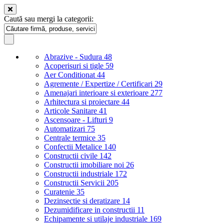
Caută sau mergi la categorii:
Abrazive - Sudura
48
Acoperisuri si tigle
59
Aer Conditionat
44
Agremente / Expertize / Certificari
29
Amenajari interioare si exterioare
277
Arhitectura si proiectare
44
Articole Sanitare
41
Ascensoare - Lifturi
9
Automatizari
75
Centrale termice
35
Confectii Metalice
140
Constructii civile
142
Constructii imobiliare noi
26
Constructii industriale
172
Constructii Servicii
205
Curatenie
35
Dezinsectie si deratizare
14
Dezumidificare in constructii
11
Echipamente si utilaje industriale
169