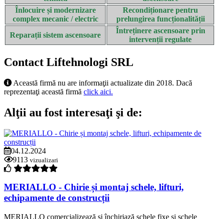
Înlocuire și modernizare
Recondiționare pentru
complex mecanic / electric
prelungirea funcționalității
Întreținere ascensoare prin
Reparații sistem ascensoare
intervenții regulate
Contact Liftehnologi SRL
Această firmă nu are informaţii actualizate din 2018. Dacă
reprezentaţi această firmă
click aici.
Alţii au fost interesaţi şi de:
04.12.2024
9113
vizualizari
MERIALLO - Chirie și montaj schele, lifturi,
echipamente de construcții
MERIALLO comercializează și închiriază schele fixe și schele