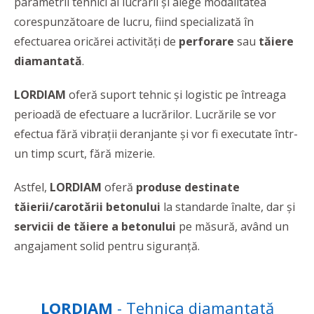
parametrii tehnici ai lucrării și alege modalitatea
corespunzătoare de lucru, fiind specializată în
efectuarea oricărei activități de
perforare
sau
tăiere
diamantată
.
LORDIAM
oferă suport tehnic și logistic pe întreaga
perioadă de efectuare a lucrărilor. Lucrările se vor
efectua fără vibrații deranjante și vor fi executate într-
un timp scurt, fără mizerie.
Astfel,
LORDIAM
oferă
produse destinate
tăierii/carotării betonului
la standarde înalte, dar și
servicii de tăiere a betonului
pe măsură, având un
angajament solid pentru siguranță.
LORDIAM
- Tehnica diamantată