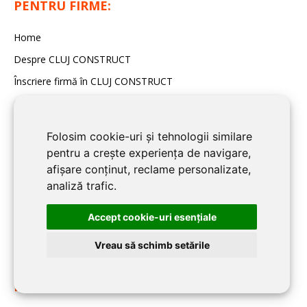
PENTRU FIRME:
Home
Despre CLUJ CONSTRUCT
Înscriere firmă în CLUJ CONSTRUCT
Contact redacția CLUJ CONSTRUCT
Folosim cookie-uri și tehnologii similare
BLOG CLUJ CONSTRUCT:
pentru a crește experiența de navigare,
afișare conținut, reclame personalizate,
Noutati
analiză trafic.
Imobiliare
Accept cookie-uri esenţiale
Articole de specialitate
Sfaturi Utile
Vreau să schimb setările
INFORMATII UTILE: