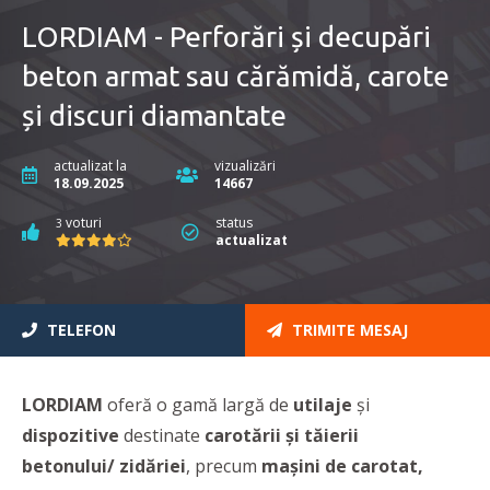
LORDIAM - Perforări și decupări
beton armat sau cărămidă, carote
și discuri diamantate
actualizat la
vizualizări
18.09.2025
14667
voturi
status
3
actualizat
TELEFON
TRIMITE MESAJ
LORDIAM
oferă o gamă largă de
utilaje
și
dispozitive
destinate
carotării și tăierii
betonului/
zidăriei
, precum
mașini de carotat,