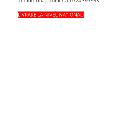
Tel. informații comenzi: 0724 389 993
LIVRARE LA NIVEL NAȚIONAL!