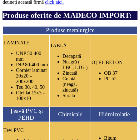
dețineți această firmă
click aici.
Produse oferite de MADECO IMPORT:
Produse metalurgice
LAMINATE
TABLĂ
UNP 50-400
Decapată
mm
Neagră (
OȚEL BETON
INP 80-400 mm
LBC, LTG )
Cornier laminat
Zincată
OB 37
20x20 –
Cutată
PC 52
200x200
(neagă,
Teu 30, 40, 50
zincată)
Oțel lat 15x3 –
Striată
100x10
Țeavă PVC și
Chimicale
Hidroizolație
PEHD
Țevi PVC
Bitum