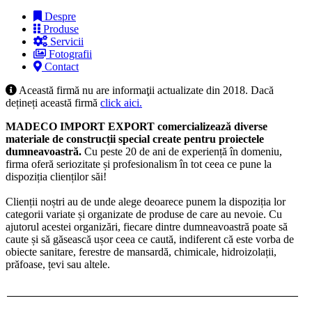
Despre
Produse
Servicii
Fotografii
Contact
Această firmă nu are informaţii actualizate din 2018. Dacă
dețineți această firmă
click aici.
MADECO IMPORT EXPORT comercializează diverse
materiale de construcții special create pentru proiectele
dumneavoastră.
Cu peste 20 de ani de experiență în domeniu,
firma oferă seriozitate și profesionalism în tot ceea ce pune la
dispoziția clienților săi!
Clienții noștri au de unde alege deoarece punem la dispoziția lor
categorii variate și organizate de produse de care au nevoie. Cu
ajutorul acestei organizări, fiecare dintre dumneavoastră poate să
caute și să găsească ușor ceea ce caută, indiferent că este vorba de
obiecte sanitare, ferestre de mansardă, chimicale, hidroizolații,
prăfoase, țevi sau altele.