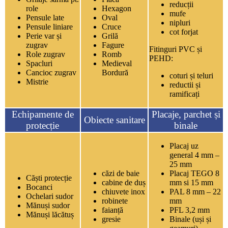
reducții
role
Hexagon
mufe
Pensule late
Oval
nipluri
Pensule liniare
Cruce
cot forjat
Perie var și
Grilă
zugrav
Fagure
Fitinguri PVC și
Role zugrav
Romb
PEHD:
Spacluri
Medieval
Cancioc zugrav
Bordură
coturi și teluri
Mistrie
reductii și
ramificați
Echipamente de
Placaje, parchet și
Obiecte sanitare
protecție
binale
Placaj uz
general 4 mm –
25 mm
căzi de baie
Placaj TEGO 8
Căști protecție
cabine de duș
mm si 15 mm
Bocanci
chiuvete inox
PAL 8 mm – 22
Ochelari sudor
robinete
mm
Mănuși sudor
faianță
PFL 3,2 mm
Mănuși lăcătuș
gresie
Binale (uși și