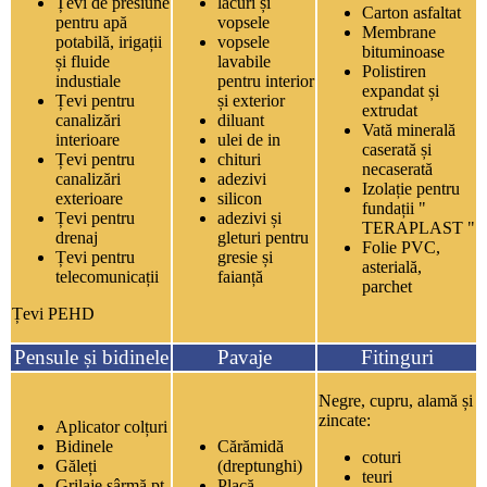
Țevi de presiune
lacuri și
Carton asfaltat
pentru apă
vopsele
Membrane
potabilă, irigații
vopsele
bituminoase
și fluide
lavabile
Polistiren
industiale
pentru interior
expandat și
Țevi pentru
și exterior
extrudat
canalizări
diluant
Vată minerală
interioare
ulei de in
caserată și
Țevi pentru
chituri
necaserată
canalizări
adezivi
Izolație pentru
exterioare
silicon
fundații "
Țevi pentru
adezivi și
TERAPLAST "
drenaj
gleturi pentru
Folie PVC,
Țevi pentru
gresie și
asterială,
telecomunicații
faianță
parchet
Țevi PEHD
Pensule și bidinele
Pavaje
Fitinguri
Negre, cupru, alamă și
zincate:
Aplicator colțuri
Bidinele
Cărămidă
coturi
Găleți
(dreptunghi)
teuri
Grilaje sârmă pt.
Placă