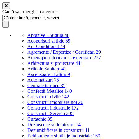
Caută sau mergi la categorii:
Abrazive - Sudura
48
Acoperisuri si tigle
59
Aer Conditionat
44
Agremente / Expertize / Certificari
29
Amenajari interioare si exterioare
277
Arhitectura si proiectare
44
Articole Sanitare
41
Ascensoare - Lifturi
9
Automatizari
75
Centrale termice
35
Confectii Metalice
140
Constructii civile
142
Constructii imobiliare noi
26
Constructii industriale
172
Constructii Servicii
205
Curatenie
35
Dezinsectie si deratizare
14
Dezumidificare in constructii
11
Echipamente si utilaje industriale
169