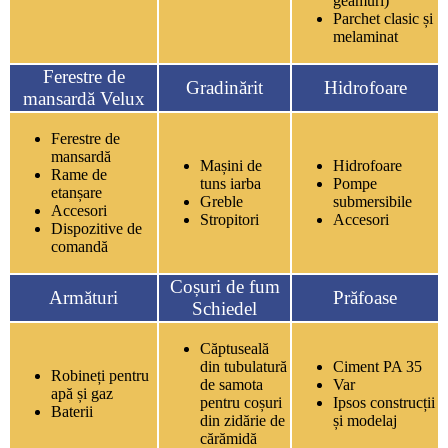
geamuri)
Parchet clasic și
melaminat
Ferestre de
Gradinărit
Hidrofoare
mansardă Velux
Ferestre de
mansardă
Mașini de
Hidrofoare
Rame de
tuns iarba
Pompe
etanșare
Greble
submersibile
Accesori
Stropitori
Accesori
Dispozitive de
comandă
Coșuri de fum
Armături
Prăfoase
Schiedel
Căptuseală
din tubulatură
Ciment PA 35
Robineți pentru
de samota
Var
apă și gaz
pentru coșuri
Ipsos construcții
Baterii
din zidărie de
și modelaj
cărămidă