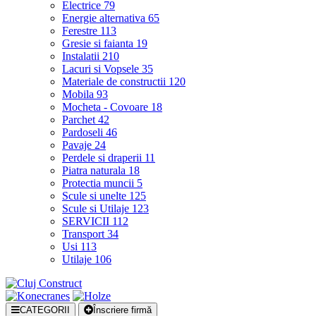
Electrice
79
Energie alternativa
65
Ferestre
113
Gresie si faianta
19
Instalatii
210
Lacuri si Vopsele
35
Materiale de constructii
120
Mobila
93
Mocheta - Covoare
18
Parchet
42
Pardoseli
46
Pavaje
24
Perdele si draperii
11
Piatra naturala
18
Protectia muncii
5
Scule si unelte
125
Scule si Utilaje
123
SERVICII
112
Transport
34
Usi
113
Utilaje
106
CATEGORII
Înscriere firmă