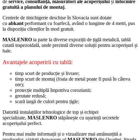
de
service,
consultanță, măsurători ale acoperișului
și
întocmire
gratuită a planului de montaj
.
Centrele de tinichigerie deschise în Slovacia sunt dotate
cu
abkant
performant cu foarfecă, având o lungime de 4 metri, pus
la dispoziția clienților în mod gratuit.
MASLENRO
ia parte la diverse expoziții de țiglă metalică, tablă
cutată trapezoidală, unde prezintă diverse soluții pentru acoperișuri și
hale.
Avantajele acoperirii cu tablă:
timp scurt de producție și livrare;
timp scurt de montaj (foaia de metal poate fi pusă în câteva
ore);
protecție multiplă împotriva coroziunii;
greutate redusă;
scară largă de culori pentru țigle;
Datorită instalațiilor tehnologice de top și echipei
specializate,
MASLENRO
stăpânește cu ușurință secretele
acoperișului perfect.
Pentru mai multe informații și o vizualizare mai amănunțită a
produselor, vizitați showroom-ul
MASLENRO
din Oșorhei, Strada