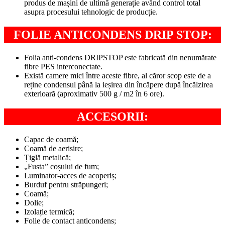
produs de mașini de ultimă generație având control total
asupra procesului tehnologic de producție.
FOLIE ANTICONDENS DRIP STOP:
Folia anti-condens DRIPSTOP este fabricată din nenumărate
fibre PES interconectate.
Există camere mici între aceste fibre, al căror scop este de a
reține condensul până la ieșirea din încăpere după încălzirea
exterioară (aproximativ 500 g / m2 în 6 ore).
ACCESORII:
Capac de coamă;
Coamă de aerisire;
Țiglă metalică;
„Fusta” coșului de fum;
Luminator-acces de acoperiș;
Burduf pentru străpungeri;
Coamă;
Dolie;
Izolație termică;
Folie de contact anticondens;