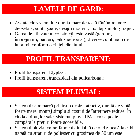
LAMELE DE GARD:
Avantajele sistemului: durata mare de viață fără întreținere
deosebită, sunt ușoare, design modern, montaj simplu și rapid.
Gama de utilizare în construcții este vastă (garduri,
împrejmuiri, parcuri, balustrade și a.), diverse combinații de
lungimi, conform cerinței clientului.
PROFIL TRANSPARENT:
Profil transparent Elyplast;
Profil transparent trapezoidal din policarbonat;
SISTEM PLUVIAL:
Sistemul se remarcă printr-un design atractiv, durată de viață
foarte mare, montaj simplu și costuri de întreținere reduse. În
ciuda atribuţilor sale, sistemul pluvial Maslen se poate
cumpăra la prețuri foarte accesibile.
Sistemul pluvial color, fabricat din tablă de oțel zincată la cald,
tratată cu straturi de poliester cu grosimea de 50 µm este