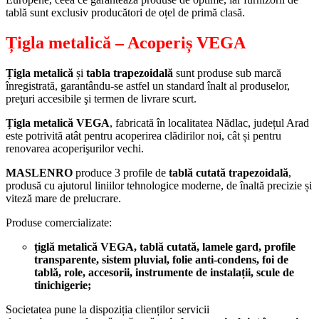
tablă sunt exclusiv producători de oțel de primă clasă.
Țigla metalică – Acoperiș VEGA
Țigla metalică
și
tabla trapezoidală
sunt produse sub marcă
înregistrată, garantându-se astfel un standard înalt al produselor,
preţuri accesibile şi termen de livrare scurt.
Țigla metalică VEGA
, fabricată în localitatea Nădlac, județul Arad
este potrivită atât pentru acoperirea clădirilor noi, cât și pentru
renovarea acoperişurilor vechi.
MASLENRO
produce 3 profile de
tablă cutată trapezoidală
,
produsă cu ajutorul liniilor tehnologice moderne, de înaltă precizie și
viteză mare de prelucrare.
Produse comercializate:
țiglă metalică VEGA,
tablă cutată, lamele gard, profile
transparente, sistem pluvial, folie anti-condens,
foi de
tablă, role,
accesorii,
instrumente de instalații,
scule de
tinichigerie;
Societatea pune la dispoziția clienților servicii