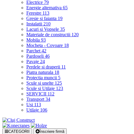
Electrice
79
Energie alternativa
65
Ferestre
113
Gresie si faianta
19
Instalatii
210
Lacuri si Vopsele
35
Materiale de constructii
120
Mobila
93
Mocheta - Covoare
18
Parchet
42
Pardoseli
46
Pavaje
24
Perdele si draperii
11
Piatra naturala
18
Protectia muncii
5
Scule si unelte
125
Scule si Utilaje
123
SERVICII
112
Transport
34
Usi
113
Utilaje
106
CATEGORII
Înscriere firmă