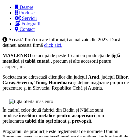
Despre
Produse
Servicii
Fotografii
Contact
Această firmă nu are informaţii actualizate din 2023. Dacă
dețineți această firmă
click aici.
MASLENRO
se ocupă de peste 15 ani cu producția de
țiglă
metalică
și
tablă cutată
, precum și alte accesorii pentru
acoperișuri.
Societatea se adresează clienților din județul
Arad,
județul
Bihor,
Caraș-Severin, Timiș,
Hunedoara
și deține magazine proprii de
prezentare și în Slovacia, Republica Cehă și Austria.
În cadrul celor două fabrici din Badin și Nădlac sunt
produse
învelitori metalice pentru acoperișuri
prin
prelucrarea
tablei din oţel zincat
şi
prevopsit.
Programul de producţie este reglementat de normele Uniunii
Europene, ceea ce garantează produse de optime, iar furnizorii de