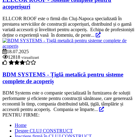
acoperișuri
ELLCOR ROOF este o firmă din Cluj-Napoca specializată în
prestarea serviciilor de construcții acoperișuri, distribuind și o gamă
variată accesorii și învelitori pentru acoperiș. Echipa de profesioniști
deține o experiență vasă în domeniu, de peste...
18.07.2025
12818
vizualizari
BDM SYSTEMS - Țiglă metalică pentru sisteme
complete de acoperiș
BDM Systems este o companie specializată în furnizarea de soluții
performante și eficiente pentru construcții sănătoase, care generează
economii în timp, compania distribuind tablă, țiglă, tâmplărie și
accesorii pentru acoperiș. Compania se împarte...
PENTRU FIRME:
Home
Despre CLUJ CONSTRUCT
Înscriere firmă în CLUJ CONSTRUCT