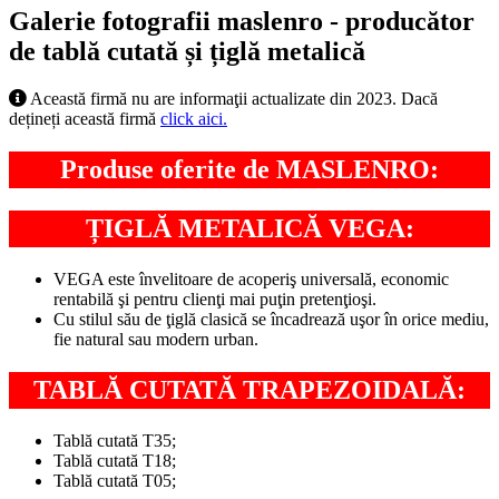
Galerie fotografii maslenro - producător
de tablă cutată și țiglă metalică
Această firmă nu are informaţii actualizate din 2023. Dacă
dețineți această firmă
click aici.
Produse oferite de MASLENRO:
ȚIGLĂ METALICĂ VEGA:
VEGA este învelitoare de acoperiş universală, economic
rentabilă şi pentru clienţi mai puţin pretenţioşi.
Cu stilul său de ţiglă clasică se încadrează uşor în orice mediu,
fie natural sau modern urban.
TABLĂ CUTATĂ TRAPEZOIDALĂ:
Tablă cutată T35;
Tablă cutată T18;
Tablă cutată T05;