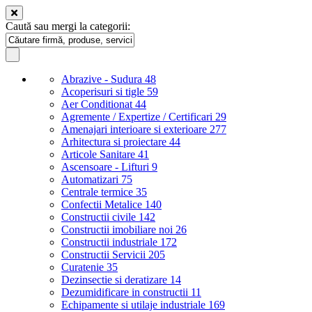
Caută sau mergi la categorii:
Abrazive - Sudura
48
Acoperisuri si tigle
59
Aer Conditionat
44
Agremente / Expertize / Certificari
29
Amenajari interioare si exterioare
277
Arhitectura si proiectare
44
Articole Sanitare
41
Ascensoare - Lifturi
9
Automatizari
75
Centrale termice
35
Confectii Metalice
140
Constructii civile
142
Constructii imobiliare noi
26
Constructii industriale
172
Constructii Servicii
205
Curatenie
35
Dezinsectie si deratizare
14
Dezumidificare in constructii
11
Echipamente si utilaje industriale
169