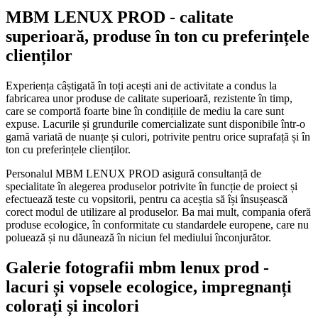
MBM LENUX PROD - calitate
superioară, produse în ton cu preferințele
clienților
Experiența câștigată în toți acești ani de activitate a condus la
fabricarea unor produse de calitate superioară, rezistente în timp,
care se comportă foarte bine în condițiile de mediu la care sunt
expuse. Lacurile și grundurile comercializate sunt disponibile într-o
gamă variată de nuanțe și culori, potrivite pentru orice suprafață și în
ton cu preferințele clienților.
Personalul MBM LENUX PROD asigură consultanță de
specialitate în alegerea produselor potrivite în funcție de proiect și
efectuează teste cu vopsitorii, pentru ca aceștia să își însușească
corect modul de utilizare al produselor. Ba mai mult, compania oferă
produse ecologice, în conformitate cu standardele europene, care nu
poluează și nu dăunează în niciun fel mediului înconjurător.
Galerie fotografii mbm lenux prod -
lacuri și vopsele ecologice, impregnanți
colorați și incolori