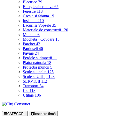
Electrice
79
Energie alternativa
65
Ferestre
113
Gresie si faianta
19
Instalatii
210
Lacuri si Vopsele
35
Materiale de constructii
120
Mobila
93
Mocheta - Covoare
18
Parchet
42
Pardoseli
46
Pavaje
24
Perdele si draperii
11
Piatra naturala
18
Protectia muncii
5
Scule si unelte
125
Scule si Utilaje
123
SERVICII
112
Transport
34
Usi
113
Utilaje
106
CATEGORII
Înscriere firmă