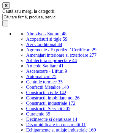
Caută sau mergi la categorii:
Abrazive - Sudura
48
Acoperisuri si tigle
59
Aer Conditionat
44
Agremente / Expertize / Certificari
29
Amenajari interioare si exterioare
277
Arhitectura si proiectare
44
Articole Sanitare
41
Ascensoare - Lifturi
9
Automatizari
75
Centrale termice
35
Confectii Metalice
140
Constructii civile
142
Constructii imobiliare noi
26
Constructii industriale
172
Constructii Servicii
205
Curatenie
35
Dezinsectie si deratizare
14
Dezumidificare in constructii
11
Echipamente si utilaje industriale
169