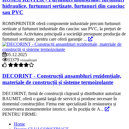
hidraulice, furtunuri sertizate, furtunuri din cauciuc
sau PVC
ROMSPRINTER oferă componente industriale precum furtunuri
sertizate și furtunuri industriale din cauciuc sau PVC, la prețuri de
distribuitor. Activitatea principală a societăţii presupune producţia de
furtunuri sertizate, pentru care oferă garanţie ...
05.12.2025
33379
vizualizari
DECORINT - Construcții ansambluri rezidențiale,
materiale de construcții și sisteme termoizolante
DECORINT, firmă de construcții clujeană și distribuitor autorizat
BAUMIT, oferă o gamă largă de servicii și produse necesare în
domeniul construcțiilor. Firma este specializată în restaurarea și
conservarea monumentelor istorice, iar în poziția de A...
PENTRU FIRME:
Home