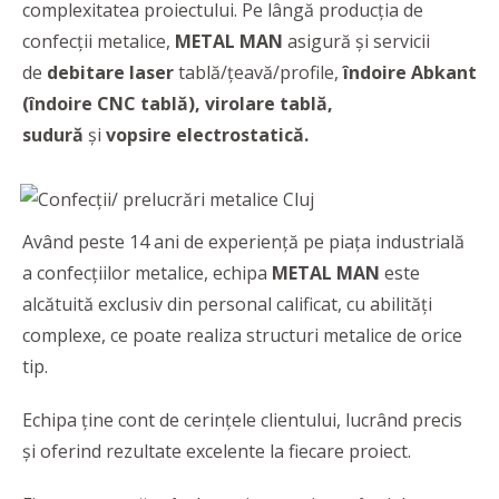
complexitatea proiectului. Pe lângă producția de
confecții metalice,
METAL MAN
asigură şi servicii
de
debitare laser
tablă/țeavă/profile,
î
ndoire Abkant
(
îndoire CNC tablă), virolare tablă,
sudură
și
vopsire electrostatică.
Având peste 14 ani de experienţă pe piaţa industrială
a confecţiilor metalice, echipa
METAL MAN
este
alcătuită exclusiv din personal calificat, cu abilităţi
complexe, ce poate realiza structuri metalice de orice
tip.
Echipa ține cont de cerințele clientului, lucrând precis
și oferind rezultate excelente la fiecare proiect.