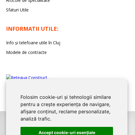
Articole de specialitate
Sfaturi Utile
INFORMATII UTILE:
Info și telefoane utile în Cluj
Modele de contracte
Folosim cookie-uri și tehnologii similare
pentru a crește experiența de navigare,
afișare conținut, reclame personalizate,
analiză trafic.
©2026
CLUJ CONSTRUCT
este un serviciu de promovare online pentru
Accept cookie-uri esenţiale
firme. Proiect digital dezvoltat de
LIVE COMMUNICATIONS SRL
, Cluj-Napoca,