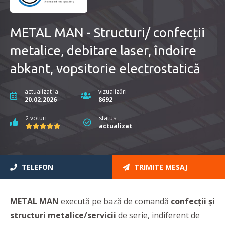
METAL MAN - Structuri/ confecții
metalice, debitare laser, îndoire
abkant, vopsitorie electrostatică
actualizat la
vizualizări
20.02.2026
8692
voturi
status
2
actualizat
TELEFON
TRIMITE MESAJ
METAL MAN
execută pe bază de comandă
confecții şi
structuri metalice/servicii
de serie, indiferent de