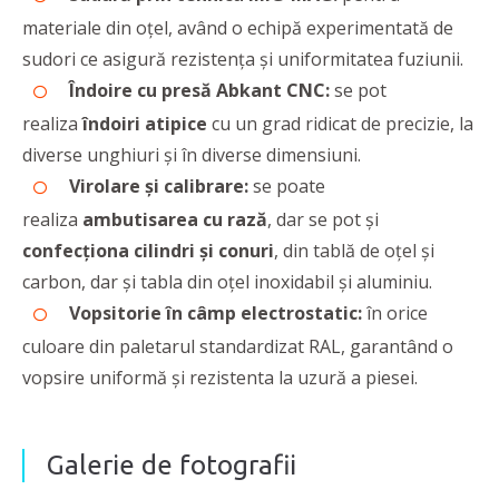
materiale din oțel, având o echipă experimentată de
sudori ce asigură rezistenţa şi uniformitatea fuziunii.
Îndoire cu
presă Abkant
CNC:
se pot
realiza
îndoiri atipice
cu un grad ridicat de precizie, la
diverse unghiuri şi în diverse dimensiuni.
Virolare şi calibrare:
se poate
realiza
ambutisarea cu rază
, dar se pot şi
confecţiona cilindri şi conuri
, din tablă de oţel şi
carbon, dar şi tabla din oţel inoxidabil şi aluminiu.
Vopsitorie în câmp electrostatic:
în orice
culoare din paletarul standardizat RAL, garantând o
vopsire uniformă şi rezistenta la uzură a piesei.
Galerie de fotografii