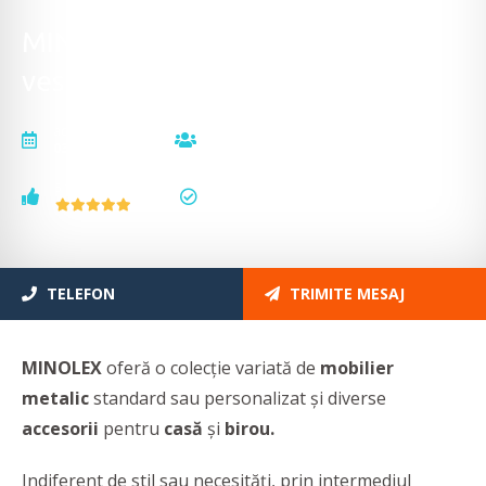
MINOLEX - Mobilier metalic,
vestiare, mobilier școlar
actualizat la
vizualizări
03.07.2026
4058
voturi
status
5
actualizat
TELEFON
TRIMITE MESAJ
MINOLEX
oferă o colecție variată de
mobilier
metalic
standard sau personalizat și
diverse
accesorii
pentru
casă
și
birou.
Indiferent de stil sau necesități, prin intermediul