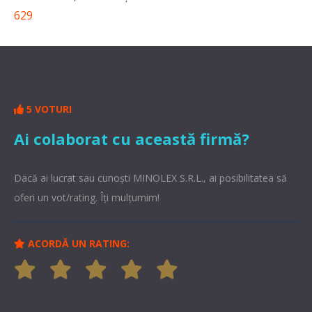
629
5 VOTURI
Ai colaborat cu această firmă?
Dacă ai lucrat sau cunoşti MINOLEX S.R.L., ai posibilitatea să
oferi un vot/rating. Îți mulțumim!
ACORDĂ UN RATING: