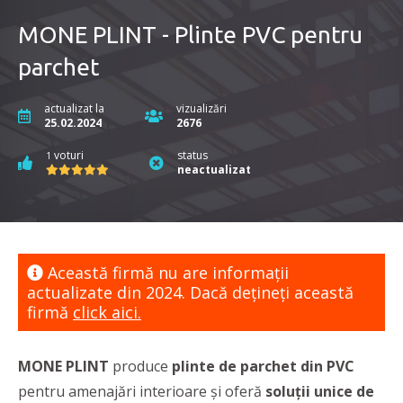
MONE PLINT - Plinte PVC pentru
parchet
actualizat la
vizualizări
25.02.2024
2676
voturi
status
1
neactualizat
Această firmă nu are informaţii
actualizate din 2024. Dacă dețineți această
firmă
click aici.
MONE PLINT
produce
plinte de parchet din PVC
pentru amenajări interioare și oferă
soluții unice de