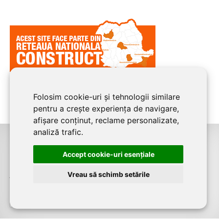
Folosim cookie-uri și tehnologii similare
pentru a crește experiența de navigare,
afișare conținut, reclame personalizate,
analiză trafic.
©2026
CLUJ CONSTRUCT
este un serviciu de promovare online pentru
Accept cookie-uri esenţiale
firme. Proiect digital dezvoltat de
LIVE COMMUNICATIONS SRL
, Cluj-Napoca,
Vreau să schimb setările
J12/4191/2006, RO19492087