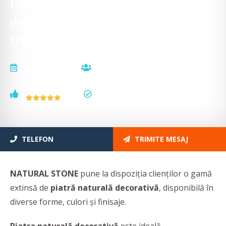
NATURAL STONE - Piatră naturală
decorativă, andezit, calcar și
travertin
actualizat la
vizualizări
14.05.2026
23861
voturi
status
3
actualizat
TELEFON
TRIMITE MESAJ
NATURAL STONE
pune la dispoziția clienților o gamă
extinsă de
piatră naturală decorativă
, disponibilă în
diverse forme, culori și finisaje.