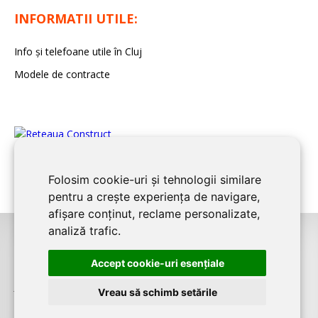
INFORMATII UTILE:
Info și telefoane utile în Cluj
Modele de contracte
Folosim cookie-uri și tehnologii similare
pentru a crește experiența de navigare,
afișare conținut, reclame personalizate,
analiză trafic.
©2026
CLUJ CONSTRUCT
este un serviciu de promovare online pentru
Accept cookie-uri esenţiale
firme. Proiect digital dezvoltat de
LIVE COMMUNICATIONS SRL
, Cluj-Napoca,
J12/4191/2006, RO19492087
Vreau să schimb setările