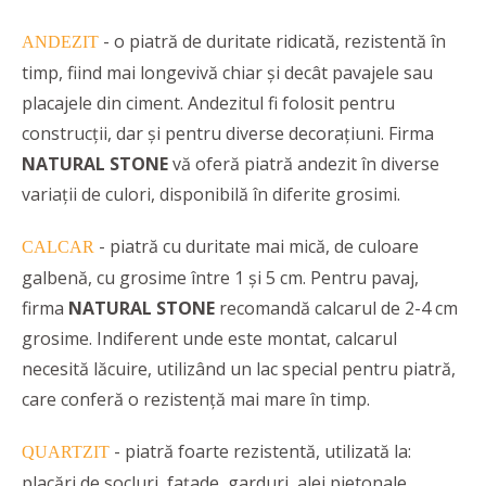
- o piatră de duritate ridicată, rezistentă în
ANDEZIT
timp, fiind mai longevivă chiar și decât pavajele sau
placajele din ciment. Andezitul fi folosit pentru
construcții, dar și pentru diverse decorațiuni. Firma
NATURAL STONE
vă oferă piatră andezit în diverse
variații de culori, disponibilă în diferite grosimi.
- piatră cu duritate mai mică, de culoare
CALCAR
galbenă, cu grosime între 1 și 5 cm. Pentru pavaj,
firma
NATURAL STONE
recomandă calcarul de 2-4 cm
grosime. Indiferent unde este montat, calcarul
necesită lăcuire, utilizând un lac special pentru piatră,
care conferă o rezistență mai mare în timp.
- piatră foarte rezistentă, utilizată la:
QUARTZIT
placări de socluri, fațade, garduri, alei pietonale,