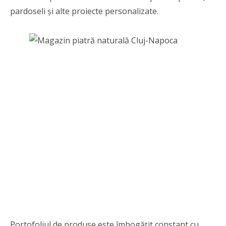
pardoseli şi alte proiecte personalizate.
Portofoliul de produse este îmbogăţit constant cu