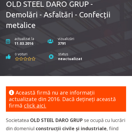
OLD STEEL DARO GRUP -
Demolări - Asfaltări - Confecții
metalice
actualizat la
vizualizări
11.03.2016
3791
voturi
status
0
neactualizat
Această firmă nu are informaţii
actualizate din 2016. Dacă dețineți această
firmă
click aici.
Societatea
OLD STEEL DARO GRUP
se ocupă cu lucrări
din domeniul
construcții civile și industriale
, fiind