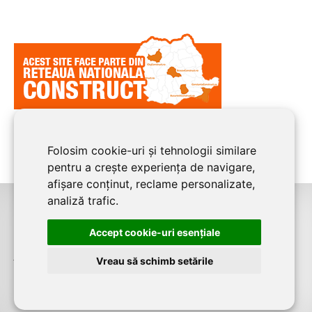
Folosim cookie-uri și tehnologii similare
pentru a crește experiența de navigare,
afișare conținut, reclame personalizate,
analiză trafic.
©2026
CLUJ CONSTRUCT
este un serviciu de promovare online pentru
Accept cookie-uri esenţiale
firme. Proiect digital dezvoltat de
LIVE COMMUNICATIONS SRL
, Cluj-Napoca,
J12/4191/2006, RO19492087
Vreau să schimb setările