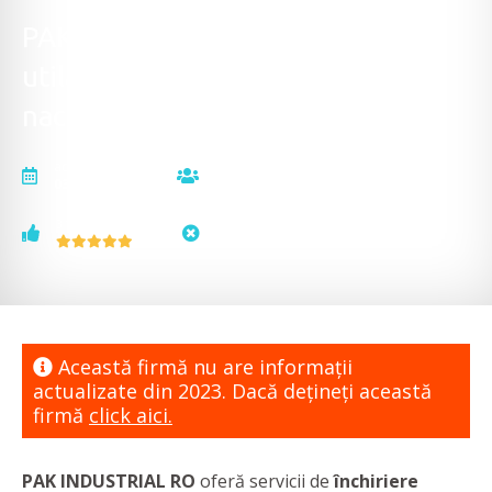
PAK INDUSTRIAL RO - Închirieri
utilaje de construcții, închirieri
nacele și platforme de lucru
actualizat la
vizualizări
03.11.2023
12986
voturi
status
3
neactualizat
Această firmă nu are informaţii
actualizate din 2023. Dacă dețineți această
firmă
click aici.
PAK INDUSTRIAL RO
oferă servicii de
închiriere