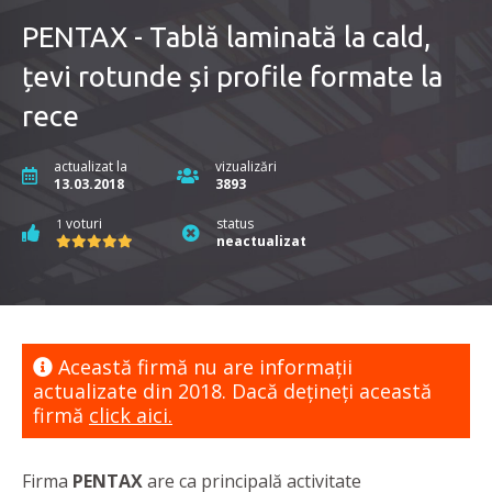
PENTAX - Tablă laminată la cald,
țevi rotunde și profile formate la
rece
actualizat la
vizualizări
13.03.2018
3893
voturi
status
1
neactualizat
Această firmă nu are informaţii
actualizate din 2018. Dacă dețineți această
firmă
click aici.
Firma
PENTAX
are ca principală activitate