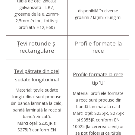
tablă de oțel zincată
galvanizată - LBZ,
disponibilă în diverse
grosime de la 0,25mm-
grosimi / lățimi / lungimi
2,5mm (rulou, foi lis și
profilată-H12,H60)
Țevi rotunde și
Profile formate la
rectangulare
rece
Țevi pătrate din oțel
Profile formate la rece
sudate longitudinal
tip ‘U’
Material: țevile sudate
Material: profilele formate
longitudinal sunt produse
la rece sunt produse din
din bandă laminată la cald,
bandă laminata la cald
bandă laminată la rece și
Mărci oțel: S235JR, S275JR
bandă zincată.
si S355JR conform EN
Mărci oțel: S235JR si
10025 (la cererea clienților
S275JR conform EN
se pot folosi și calitățile