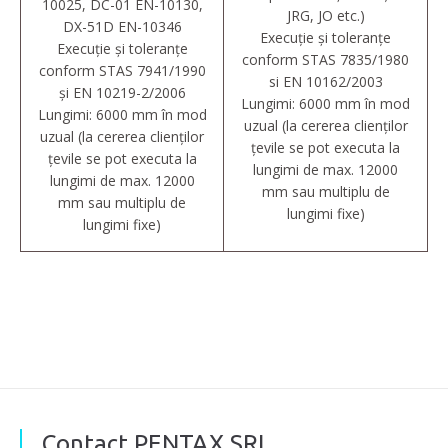
10025, DC-01 EN-10130,
JRG, JO etc.)
DX-51D EN-10346
Execuție și toleranțe
Execuție și toleranțe
conform STAS 7835/1980
conform STAS 7941/1990
si EN 10162/2003
și EN 10219-2/2006
Lungimi: 6000 mm în mod
Lungimi: 6000 mm în mod
uzual (la cererea clienților
uzual (la cererea clienților
țevile se pot executa la
țevile se pot executa la
lungimi de max. 12000
lungimi de max. 12000
mm sau multiplu de
mm sau multiplu de
lungimi fixe)
lungimi fixe)
Contact PENTAX SRL