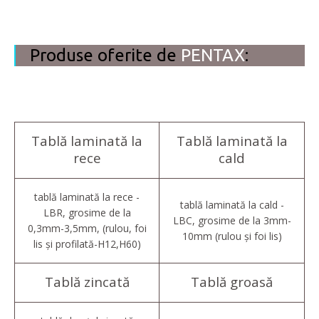
Produse oferite de
PENTAX
:
Tablă laminată la
Tablă laminată la
rece
cald
tablă laminată la rece -
tablă laminată la cald -
LBR, grosime de la
LBC, grosime de la 3mm-
0,3mm-3,5mm, (rulou, foi
10mm (rulou și foi lis)
lis și profilată-H12,H60)
Tablă zincată
Tablă groasă