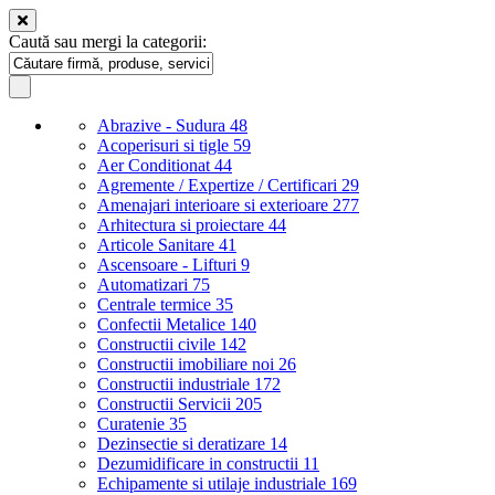
Caută sau mergi la categorii:
Abrazive - Sudura
48
Acoperisuri si tigle
59
Aer Conditionat
44
Agremente / Expertize / Certificari
29
Amenajari interioare si exterioare
277
Arhitectura si proiectare
44
Articole Sanitare
41
Ascensoare - Lifturi
9
Automatizari
75
Centrale termice
35
Confectii Metalice
140
Constructii civile
142
Constructii imobiliare noi
26
Constructii industriale
172
Constructii Servicii
205
Curatenie
35
Dezinsectie si deratizare
14
Dezumidificare in constructii
11
Echipamente si utilaje industriale
169