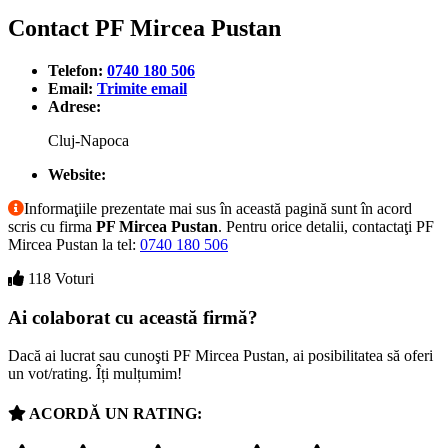
Contact PF Mircea Pustan
Telefon:
0740 180 506
Email:
Trimite email
Adrese:
Cluj-Napoca
Website:
Informaţiile prezentate mai sus în această pagină sunt în acord
scris cu firma
PF Mircea Pustan
. Pentru orice detalii, contactaţi PF
Mircea Pustan la tel:
0740 180 506
118 Voturi
Ai colaborat cu această firmă?
Dacă ai lucrat sau cunoşti PF Mircea Pustan, ai posibilitatea să oferi
un vot/rating. Îți mulțumim!
ACORDĂ UN RATING: