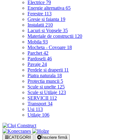
Electrice
79
Energie alternativa
65
Ferestre
113
Gresie si faianta
19
Instalatii
210
Lacuri si Vopsele
35
Materiale de constructii
120
Mobila
93
Mocheta - Covoare
18
Parchet
42
Pardoseli
46
Pavaje
24
Perdele si draperii
11
Piatra naturala
18
Protectia muncii
5
Scule si unelte
125
Scule si Utilaje
123
SERVICII
112
Transport
34
Usi
113
Utilaje
106
CATEGORII
Înscriere firmă