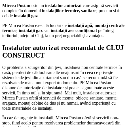
Mircea Pustan
este un
instalator autorizat
care asigură servicii
complete în domeniul
instalațiilor termice, sanitare
, precum și în
cel de
instalații gaz
.
PF Mircea Pustan execută lucrări de
instalații apă
,
montaj centrale
termice
,
instalații gaz
sau
instalații aer condiționat
pe întreg
teritoriul județului Cluj, la un preț negociabil și avantajos.
Instalator autorizat recomandat de CLUJ
CONSTRUCT
O problemă a scurgerilor din țevi, instalarea noii centrale termice în
casă, pierderi de căldură sau alte neajunsuri în ceea ce privește
sistemele de țevi din apartament sau din casă se recomandă să fie
rezolvate de mâna unui expert în domeniu. PF Mircea Pustan
dispune de autorizație de instalator și poate asigura toate aceste
servicii, în timp util și în siguranță. Mai mult, instalator autorizat
Mircea Pustan oferă și servicii de montaj obiecte sanitare, montaj
aragaze, montaj cabine de duș și nu numai, având experiență cu
toate materialele de instalații.
În caz de urgențe în instalații, Mircea Pustan oferă și servicii non-
stop, fiind acolo pentru rezolvarea problemelor dumneavoastră din