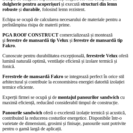
dulgherie pentru acoperișuri
și execută
structuri din lemn
robuste
și
durabile
, folosind lemn rezistent.
Echipa se ocupă de calcularea necesarului de materiale pentru a
preîntâmpina risipa de materii prime.
PGA ROOF CONSTRUCT
comercializează și montează
şi
ferestre de mansardă tip Velux
și
ferestre de mansardă tip
Fakro
.
Cunoscute pentru durabilitatea excepțională,
ferestrele Velux
oferă
lumină naturală optimă, ventilație eficienă și izolare termică și
fonică.
Ferestrele de mansardă Fakro
se integrează perfect în orice stil
arhitectural și contribuie la economisirea energiei datorită izolației
termice eficiente.
Experții firmei se ocupă şi de
montajul panourilor sandwich
cu
maximă eficiență, reducând considerabil timpul de construcție.
Panourile sandwich
oferă o excelentă izolație termică și acustică,
contribuind la reducerea costurilor energetice. Disponibile într-o
varietate de dimensiuni, grosimi și finisaje, panourile sunt potrivite
pentru o gamă largă de aplicații.