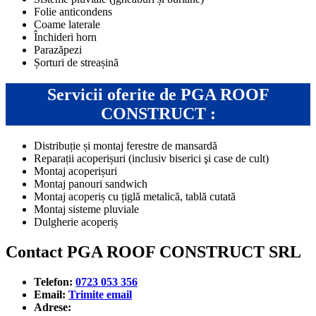
Folie anticondens
Coame laterale
Închideri horn
Parazăpezi
Șorturi de streașină
Servicii oferite de PGA ROOF
CONSTRUCT :
Distribuție și montaj ferestre de mansardă
Reparații acoperișuri (inclusiv biserici şi case de cult)
Montaj acoperișuri
Montaj panouri sandwich
Montaj acoperiș cu țiglă metalică, tablă cutată
Montaj sisteme pluviale
Dulgherie acoperiș
Contact PGA ROOF CONSTRUCT SRL
Telefon:
0723 053 356
Email:
Trimite email
Adrese: