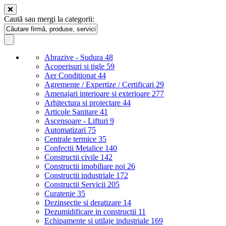
Caută sau mergi la categorii:
Abrazive - Sudura
48
Acoperisuri si tigle
59
Aer Conditionat
44
Agremente / Expertize / Certificari
29
Amenajari interioare si exterioare
277
Arhitectura si proiectare
44
Articole Sanitare
41
Ascensoare - Lifturi
9
Automatizari
75
Centrale termice
35
Confectii Metalice
140
Constructii civile
142
Constructii imobiliare noi
26
Constructii industriale
172
Constructii Servicii
205
Curatenie
35
Dezinsectie si deratizare
14
Dezumidificare in constructii
11
Echipamente si utilaje industriale
169