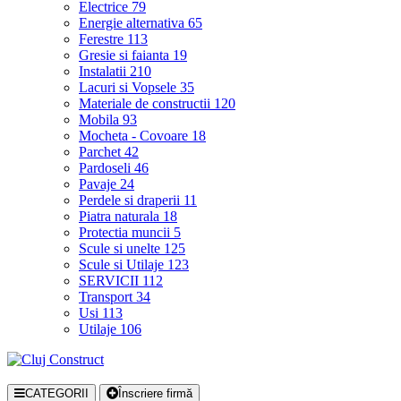
Electrice
79
Energie alternativa
65
Ferestre
113
Gresie si faianta
19
Instalatii
210
Lacuri si Vopsele
35
Materiale de constructii
120
Mobila
93
Mocheta - Covoare
18
Parchet
42
Pardoseli
46
Pavaje
24
Perdele si draperii
11
Piatra naturala
18
Protectia muncii
5
Scule si unelte
125
Scule si Utilaje
123
SERVICII
112
Transport
34
Usi
113
Utilaje
106
CATEGORII
Înscriere firmă