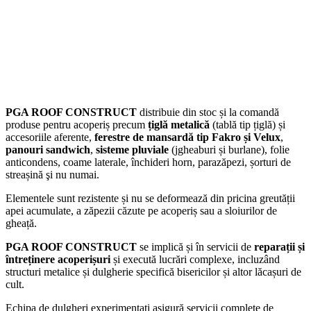
PGA ROOF CONSTRUCT
distribuie din stoc și la comandă
produse pentru acoperiș precum
țiglă metalică
(tablă tip țiglă) și
accesoriile aferente,
ferestre de mansardă tip Fakro și Velux
,
panouri sandwich
,
sisteme pluviale
(jgheaburi și burlane), folie
anticondens, coame laterale, închideri horn, parazăpezi, șorturi de
streașină şi nu numai.
Elementele sunt rezistente și nu se deformează din pricina greutății
apei acumulate, a zăpezii căzute pe acoperiș sau a sloiurilor de
gheață.
PGA ROOF CONSTRUCT
se implică și în servicii de
reparații și
întreținere acoperișuri
și execută lucrări complexe, incluzând
structuri metalice și dulgherie specifică bisericilor și altor lăcașuri de
cult.
Echipa de dulgheri experimentați asigură servicii complete de