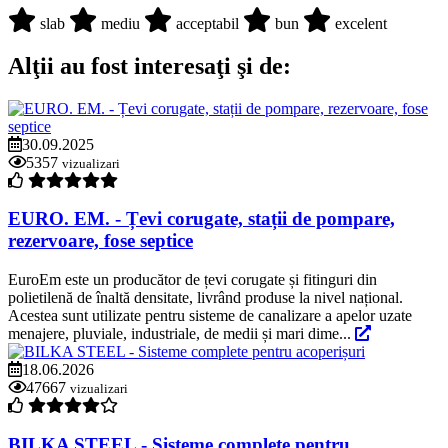
slab
mediu
acceptabil
bun
excelent
Alţii au fost interesaţi şi de:
30.09.2025
5357
vizualizari
EURO. EM. - Țevi corugate, stații de pompare,
rezervoare, fose septice
EuroEm este un producător de țevi corugate și fitinguri din
polietilenă de înaltă densitate, livrând produse la nivel național.
Acestea sunt utilizate pentru sisteme de canalizare a apelor uzate
menajere, pluviale, industriale, de medii și mari dime...
18.06.2026
47667
vizualizari
BILKA STEEL - Sisteme complete pentru