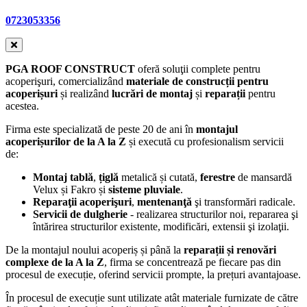
0723053356
PGA ROOF CONSTRUCT
oferă soluţii complete pentru
acoperişuri, comercializând
materiale de construcții pentru
acoperișuri
și realizând
lucrări de montaj
și
reparații
pentru
acestea.
Firma este specializată de peste 20 de ani în
montajul
acoperișurilor de la A la Z
și execută cu profesionalism servicii
de:
Montaj tablă
,
țiglă
metalică și cutată,
ferestre
de mansardă
Velux și Fakro și
sisteme pluviale
.
Reparaţii acoperişuri
,
mentenanţă
şi transformări radicale.
Servicii de dulgherie
- realizarea structurilor noi, repararea şi
întărirea structurilor existente, modificări, extensii şi izolaţii.
De la montajul noului acoperiș și până la
reparații și renovări
complexe de la A la Z
, firma se concentrează pe fiecare pas din
procesul de execuție, oferind servicii prompte, la prețuri avantajoase.
În procesul de execuție sunt utilizate atât materiale furnizate de către