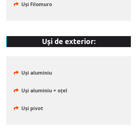
Uși Filomuro
Uși de exterior:
Uși aluminiu
Uși aluminiu + oțel
Uşi pivot