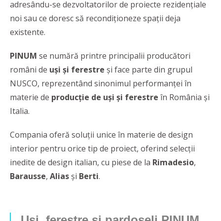
adresându-se dezvoltatorilor de proiecte rezidențiale
noi sau ce doresc să recondiționeze spații deja
existente.
PINUM
se numără printre principalii producători
români de
uși și ferestre
și face parte din grupul
NUSCO, reprezentând sinonimul performanţei în
materie de
producție de uși și ferestre
în România și
Italia.
Compania oferă soluții unice în materie de design
interior pentru orice tip de proiect, oferind selecţii
inedite de design italian, cu piese de la
Rimadesio
,
Barausse
,
Alias
și
Berti
.
Uşi, ferestre şi pardoseli PINUM