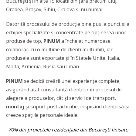
București și în alte 15 locații din țară precum Cluj,
Oradea, Brașov, Sibiu, Craiova şi nu numai.
Datorită procesului de producție bine pus la punct și a
echipei specializate și concentrate pe obținerea unor
produse de top,
PINUM
a încheiat numeroase
colaborări cu o mulțime de clienți mulțumiți, iar
produsele sunt exportate și în Statele Unite, Italia,
Malta, Armenia, Rusia sau Liban.
PINUM
se dedică creării unei experiențe complete,
asigurând atât consultanță clienților în procesul de
alegere a produselor, cât și servicii de transport,
montaj
și suport post-achiziție, inspirând clienții să-și
creeze spațiile personale ideale.
70% din proiectele rezidențiale din București finisate