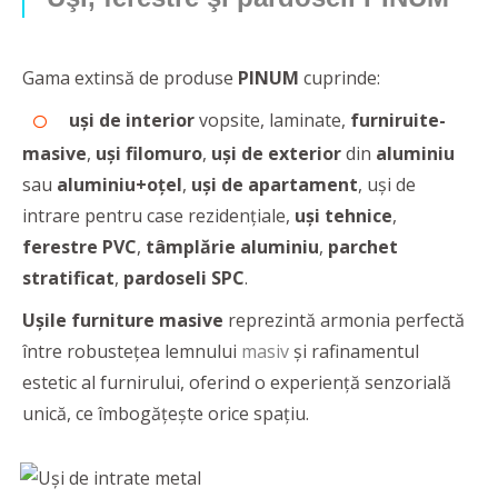
Gama extinsă de produse
PINUM
cuprinde:
uși de interior
vopsite, laminate,
furniruite-
masive
,
uși filomuro
,
uși de exterior
din
aluminiu
sau
aluminiu+oțel
,
uși de apartament
, uși de
intrare pentru case rezidențiale,
uși tehnice
,
ferestre PVC
,
tâmplărie aluminiu
,
parchet
stratificat
,
pardoseli SPC
.
Ușile furniture masive
reprezintă armonia perfectă
între robustețea lemnului
masiv
și rafinamentul
estetic al furnirului, oferind o experiență senzorială
unică, ce îmbogățește orice spațiu.