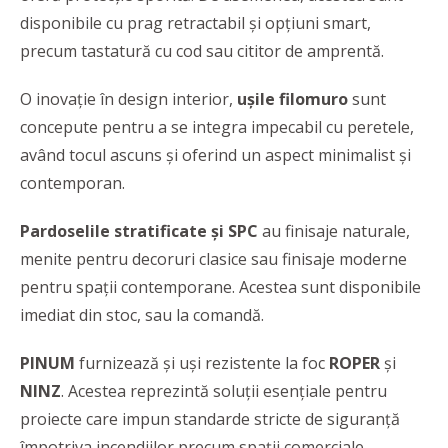
disponibile cu prag retractabil și opțiuni smart,
precum tastatură cu cod sau cititor de amprentă.
O inovaţie în design interior,
uşile filomuro
sunt
concepute pentru a se integra impecabil cu peretele,
având tocul ascuns şi oferind un aspect minimalist și
contemporan.
Pardoselile stratificate și SPC
au finisaje naturale,
menite pentru decoruri clasice sau finisaje moderne
pentru spații contemporane. Acestea sunt disponibile
imediat din stoc, sau la comandă.
PINUM
furnizează şi uși rezistente la foc
ROPER
și
NINZ
. Acestea reprezintă soluții esențiale pentru
proiecte care impun standarde stricte de siguranță
împotriva incendiilor precum spaţii comerciale,