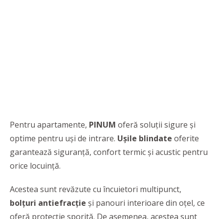
Pentru apartamente,
PINUM
oferă soluţii sigure și
optime pentru uşi de intrare.
Uşile blindate
oferite
garantează siguranță, confort termic și acustic pentru
orice locuință.
Acestea sunt revăzute cu încuietori multipunct,
bolțuri antiefracție
și panouri interioare din oțel, ce
oferă protecție sporită. De asemenea, acestea sunt