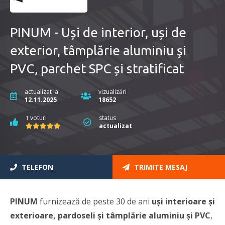
PINUM - Uși de interior, uși de
exterior, tâmplărie aluminiu şi
PVC, parchet SPC și stratificat
actualizat la
vizualizări
12.11.2025
18652
voturi
status
1
actualizat
TELEFON
TRIMITE MESAJ
PINUM
furnizează de peste 30 de ani
uși interioare şi
exterioare, pardoseli şi tâmplărie aluminiu şi PVC
,