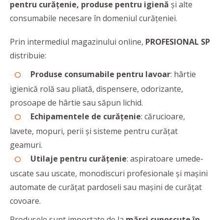
pentru curățenie
,
produse pentru igienă
și alte
consumabile necesare în domeniul curăţeniei.
Prin intermediul magazinului online,
PROFESIONAL SP
distribuie:
Produse consumabile pentru lavoar
: hârtie
igienică rolă sau pliată, dispensere, odorizante,
prosoape de hârtie sau săpun lichid.
Echipamentele de curățenie
: cărucioare,
lavete, mopuri, perii și sisteme pentru curățat
geamuri.
Utilaje pentru curățenie
: aspiratoare umede-
uscate sau uscate, monodiscuri profesionale și mașini
automate de curățat pardoseli sau mașini de curățat
covoare.
Produsele sunt importate de la
mărci cunoscute în