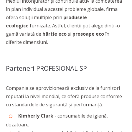
mediul înconjurător și contribuie activ la combaterea
în plan individual a acestei probleme globale, firma
oferă soluții multiple prin
produsele
ecologice
furnizate. Astfel, clienții pot alege dintr-o
gamă variată de
hârtie eco
și
prosoape eco
în
diferite dimensiuni.
Parteneri PROFESIONAL SP
Compania se aprovizionează exclusiv de la furnizori
reputaţi la nivel mondial, ce oferă produse conforme
cu standardele de siguranţă şi performanţă.
Kimberly Clark
- consumabile de igienă,
dozatoare;