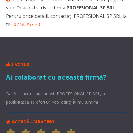
sunt în acord scris cu firma
PROFESIONAL SP SRL
.
Pentru orice detalii, contactaţi PROFESIONAL SP SRL la
tel:
0744 757 332
3 VOTURI
Ai colaborat cu această firmă?
Dacă ai lucrat sau cunoşti PROFESIONAL SP SRL, ai
posibilitatea să oferi un vot/rating. Îți mulțumim!
ACORDĂ UN RATING: