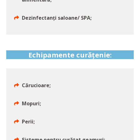
Dezinfectanți saloane/ SPA;
Echipamente curățenie:
Cărucioare;
Mopuri;
Perii;
Sisteme pentru curățat geamuri;