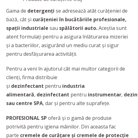
Gama de
detergenți
se adresează atât curățeniei de
bază, cât și
curățeniei în bucătăriile profesionale,
spații industriale
sau
spălătorii auto.
Aceştia sunt
atent formulaţi pentru a asigura înlăturarea mizeriei
şi a bacteriilor, asigurând un mediu curat şi sigur
pentru desfăşurarea activităţii.
Pentru a veni în ajutorul cât mai multor categorii de
clienți, firma distribuie
și
dezinfectant
pentru
industria
alimentară
,
dezinfectant
pentru
instrumentar
,
dezin
sau centre SPA
, dar și pentru alte suprafețe.
PROFESIONAL SP
oferă și o gamă de produse
potrivită pentru igiena mâinilor. Din aceasta fac
parte
cremele de curățare și cremele de protecție