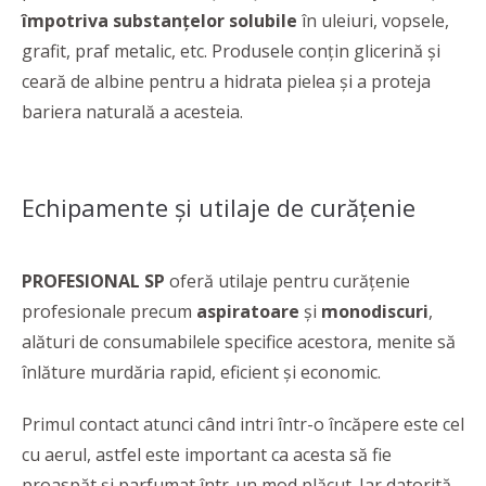
împotriva substanțelor solubile
în uleiuri, vopsele,
grafit, praf metalic, etc. Produsele conțin glicerină și
ceară de albine pentru a hidrata pielea și a proteja
bariera naturală a acesteia.
Echipamente şi utilaje de curăţenie
PROFESIONAL SP
oferă utilaje pentru curăţenie
profesionale precum
aspiratoare
şi
monodiscuri
,
alături de consumabilele specifice acestora, menite să
înlăture murdăria rapid, eficient şi economic.
Primul contact atunci când intri într-o încăpere este cel
cu aerul, astfel este important ca acesta să fie
proaspăt și parfumat într-un mod plăcut. Iar datorită