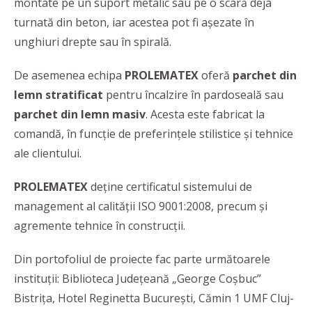
montate pe un suport metalic sau pe o scară deja
turnată din beton, iar acestea pot fi așezate în
unghiuri drepte sau în spirală.
De asemenea echipa
PROLEMATEX
oferă
parchet din
lemn stratificat
pentru încalzire în pardoseală sau
parchet din lemn masiv
. Acesta este fabricat la
comandă, în funcție de preferințele stilistice și tehnice
ale clientului.
PROLEMATEX
deține certificatul sistemului de
management al calității ISO 9001:2008, precum și
agremente tehnice în construcții.
Din portofoliul de proiecte fac parte următoarele
instituții: Biblioteca Județeană „George Coșbuc”
Bistrița, Hotel Reginetta București, Cămin 1 UMF Cluj-