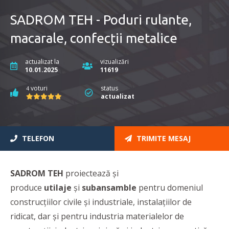
SADROM TEH - Poduri rulante,
macarale, confecții metalice
actualizat la
vizualizări
10.01.2025
11619
voturi
status
4
actualizat
TELEFON
TRIMITE MESAJ
SADROM TEH
proiectează și
produce
utilaje
și
subansamble
pentru domeniul
construcțiilor civile și industriale, instalațiilor de
ridicat, dar și pentru industria materialelor de