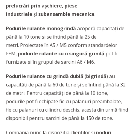
prelucrări prin așchiere, piese
industriale
și
subansamble mecanice
.
Podurile rulante monogrindă
acoperă capacități de
până la 10 tone și se întind până la 25 de
metri. Proiectate în A5 / M5 conform standardelor
FEM,
podurile rulante cu o singură grindă
pot fi
furnizate și în grupul de sarcini A6 / M6.
Podurile rulante cu grindă dublă
(
bigrindă
) au
capacități de până la 60 de tone și se întind până la 32
de metri. Pentru capacități de până la 10 tone,
podurile pot fi echipate fie cu palanuri preambalate,
fie cu palanuri cu cilindru deschis, acesta din urmă fiind
disponibil pentru sarcini de până la 150 de tone.
Compania pune la dispoziția clienților și
poduri