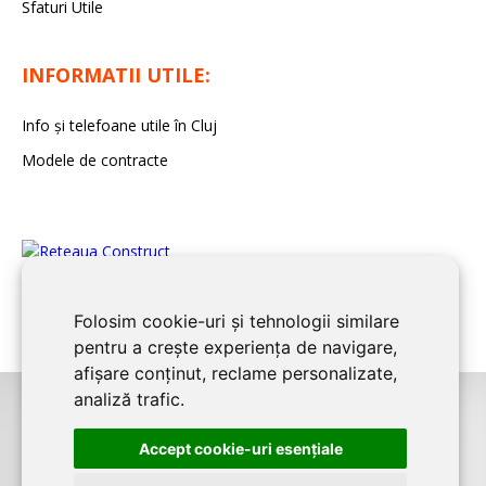
Sfaturi Utile
INFORMATII UTILE:
Info și telefoane utile în Cluj
Modele de contracte
Folosim cookie-uri și tehnologii similare
pentru a crește experiența de navigare,
afișare conținut, reclame personalizate,
analiză trafic.
©2026
CLUJ CONSTRUCT
este un serviciu de promovare online pentru
Accept cookie-uri esenţiale
firme. Proiect digital dezvoltat de
LIVE COMMUNICATIONS SRL
, Cluj-Napoca,
J12/4191/2006, RO19492087