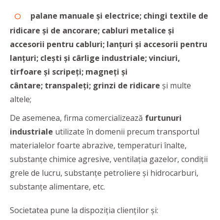
palane manuale și electrice; chingi textile de
ridicare și de ancorare; cabluri metalice și
accesorii pentru cabluri; lanțuri și accesorii pentru
lanțuri; clești și cârlige industriale; vinciuri,
tirfoare și scripeți; magneți și
cântare; transpaleți; grinzi de ridicare
și multe
altele;
De asemenea, firma comercializează
furtunuri
industriale
utilizate în domenii precum transportul
materialelor foarte abrazive, temperaturi înalte,
substanțe chimice agresive, ventilația gazelor, condiții
grele de lucru, substanțe petroliere și hidrocarburi,
substanțe alimentare, etc.
Societatea pune la dispoziția clienților și: