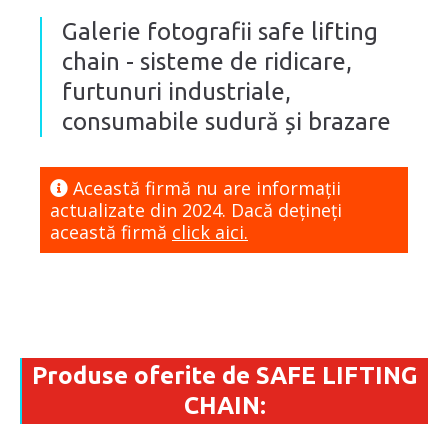
Galerie fotografii safe lifting
chain - sisteme de ridicare,
furtunuri industriale,
consumabile sudură și brazare
Această firmă nu are informaţii
actualizate din 2024. Dacă dețineți
această firmă
click aici.
Produse oferite de SAFE LIFTING
CHAIN: