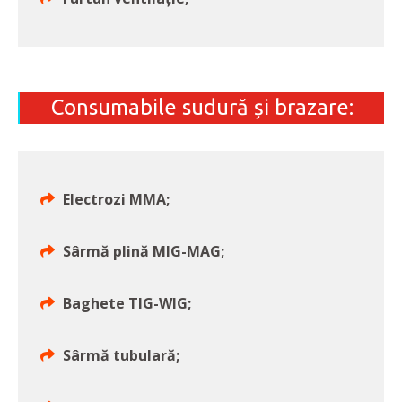
Consumabile sudură și brazare:
Electrozi MMA;
Sârmă plină MIG-MAG;
Baghete TIG-WIG;
Sârmă tubulară;