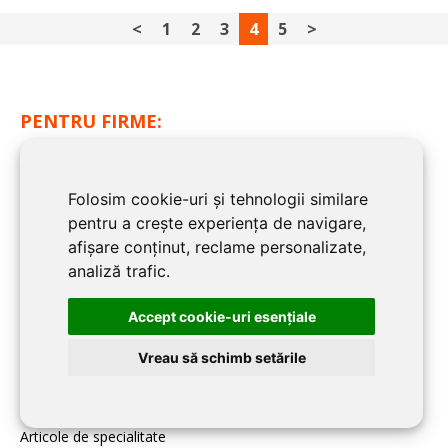
<
1
2
3
4
5
>
PENTRU FIRME:
Home
Folosim cookie-uri și tehnologii similare
Despre CLUJ CONSTRUCT
pentru a crește experiența de navigare,
Înscriere firmă în CLUJ CONSTRUCT
afișare conținut, reclame personalizate,
Contact redacția CLUJ CONSTRUCT
analiză trafic.
Accept cookie-uri esenţiale
BLOG CLUJ CONSTRUCT:
Vreau să schimb setările
Noutati
Imobiliare
Articole de specialitate