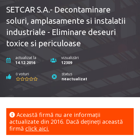
SETCAR S.A.- Decontaminare
soluri, amplasamente si instalatii
industriale - Eliminare deseuri
toxice si periculoase
actualizat la
vizualizări
14.12.2016
12309
voturi
status
0
neactualizat
Această firmă nu are informaţii
actualizate din 2016. Dacă dețineți această
firmă
click aici.