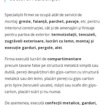
Specialiștii firmei se ocupă atât de servicii de
montaj:
gresie, faianță, parchet, pavaje
, etc. pentru
interiorul construcției, cât și de amenajări și finisaje
pentru partea de exterior:
termoizolații, tencuieli,
zugrăveli exterioare, lucrări cu lemn, montaj și
execuție garduri, pergole, alei
.
Firma execută lucrări de
compartimentare
precum tavane false pe structură metalică simplă sau
dublă, pereți despărțitori din gips-carton cu structură
metalică sau din lemn, placări pereți cu gips-carton
prin lipire (tencuieli uscate), măști sau scafe din gips-
carton, placări scări şi nu numai.
De asemenea, execută
confecții metalice,
garduri,