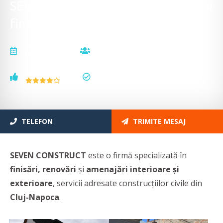
SEVEN CONSTRUCT - Construcții și
finisări în construcții
actualizat la
vizualizări
16.03.2026
21802
voturi
status
16
actualizat
TELEFON
TRIMITE MESAJ
SEVEN CONSTRUCT
este o firmă specializată în
finisări, renovări
și
amenajări interioare și
exterioare
, servicii adresate construcțiilor civile din
Cluj-Napoca
.