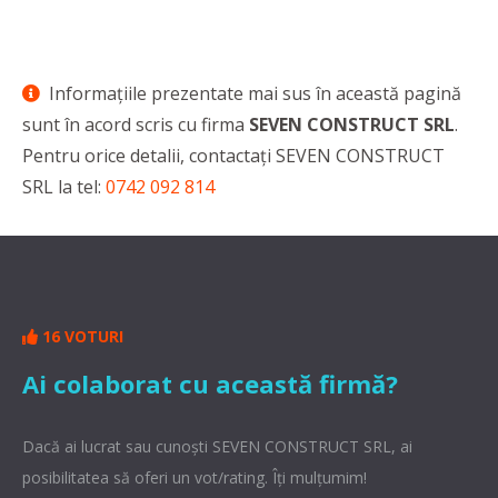
Informaţiile prezentate mai sus în această pagină
sunt în acord scris cu firma
SEVEN CONSTRUCT SRL
.
Pentru orice detalii, contactaţi SEVEN CONSTRUCT
SRL la tel:
0742 092 814
16 VOTURI
Ai colaborat cu această firmă?
Dacă ai lucrat sau cunoşti SEVEN CONSTRUCT SRL, ai
posibilitatea să oferi un vot/rating. Îți mulțumim!