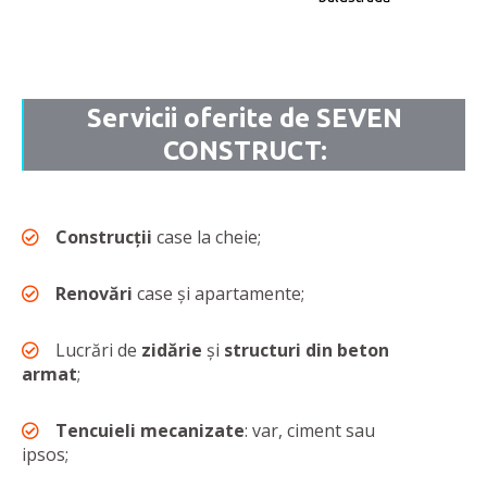
Servicii oferite de SEVEN
CONSTRUCT:
Construcţii
case la cheie;
Renovări
case şi apartamente;
Lucrări de
zidărie
şi
structuri din beton
armat
;
Tencuieli mecanizate
: var, ciment sau
ipsos;