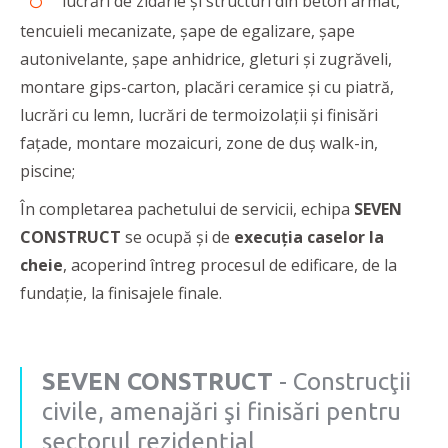
lucrări de zidărie și structuri din beton armat,
tencuieli mecanizate, șape de egalizare, șape
autonivelante, șape anhidrice, gleturi și zugrăveli,
montare gips-carton, placări ceramice și cu piatră,
lucrări cu lemn, lucrări de termoizolații și finisări
fațade, montare mozaicuri, zone de duș walk-in,
piscine;
În completarea pachetului de servicii, echipa
SEVEN
CONSTRUCT
se ocupă și de
execuția caselor la
cheie
, acoperind întreg procesul de edificare, de la
fundaţie, la finisajele finale.
SEVEN CONSTRUCT
- Construcţii
civile, amenajări şi finisări pentru
sectorul rezidenţial