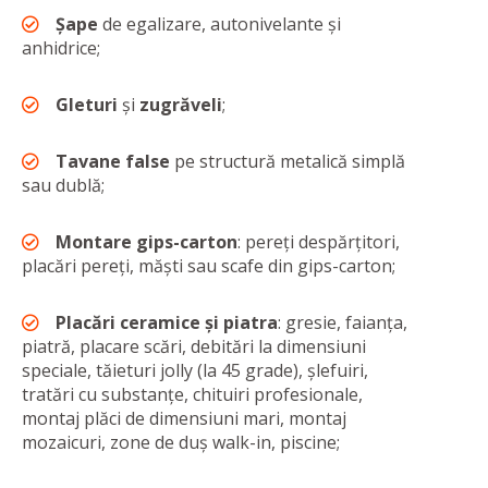
Şape
de egalizare, autonivelante şi
anhidrice;
Gleturi
şi
zugrăveli
;
Tavane false
pe structură metalică simplă
sau dublă;
Montare gips-carton
: pereți despărțitori,
placări pereți, măști sau scafe din gips-carton;
Placări ceramice şi piatra
: gresie, faianța,
piatră, placare scări, debitări la dimensiuni
speciale, tăieturi jolly (la 45 grade), șlefuiri,
tratări cu substanțe, chituiri profesionale,
montaj plăci de dimensiuni mari, montaj
mozaicuri, zone de duş walk-in, piscine;